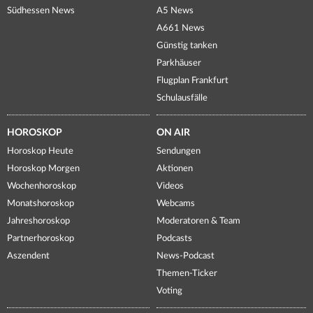
Südhessen News
A5 News
A661 News
Günstig tanken
Parkhäuser
Flugplan Frankfurt
Schulausfälle
HOROSKOP
ON AIR
Horoskop Heute
Sendungen
Horoskop Morgen
Aktionen
Wochenhoroskop
Videos
Monatshoroskop
Webcams
Jahreshoroskop
Moderatoren & Team
Partnerhoroskop
Podcasts
Aszendent
News-Podcast
Themen-Ticker
Voting