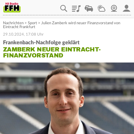
Playlist
Staupilot
Wetter
Webcam
Mein
Nachrichten
>
Sport
>
Julien Zamberk wird neuer Finanzvorstand von
Eintracht Frankfurt
29.10.2024, 17:08 Uhr
Frankenbach-Nachfolge geklärt
ZAMBERK NEUER EINTRACHT-
FINANZVORSTAND