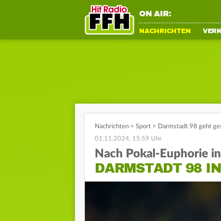
ON AIR:
NACHRICHTEN
VER
Nachrichten
>
Sport
>
Darmstadt 98 geht ges
01.11.2024, 15:59 Uhr
Nach Pokal-Euphorie i
DARMSTADT 98 I