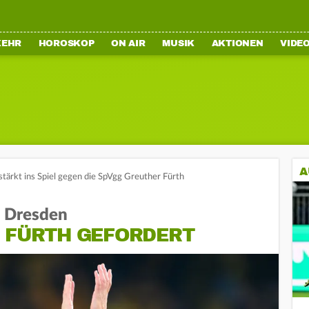
KEHR
HOROSKOP
ON AIR
MUSIK
AKTIONEN
VIDE
A
tärkt ins Spiel gegen die SpVgg Greuther Fürth
n Dresden
N FÜRTH GEFORDERT