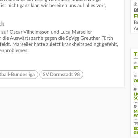
t nicht ganz klar, wir bereiten uns auf alles vor",
B
F
B
ck
Au
r auf Oscar Vilhelmsson und Luca Marseiler
ür die Auswärtspartie gegen die SpVgg Greuther Fürth
eldt. Marseiler hatte zuletzt krankheitsbedingt gefehlt,
enproblemen.
T
S
ßball-Bundesliga
SV Darmstadt 98
O
L
S
M
W
S
G