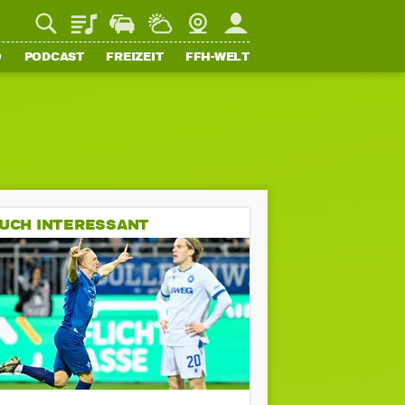
Playlist
Staupilot
Wetter
Webcam
Mein FFH
O
PODCAST
FREIZEIT
FFH-WELT
UCH INTERESSANT