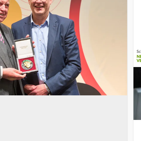
Sc
N
V