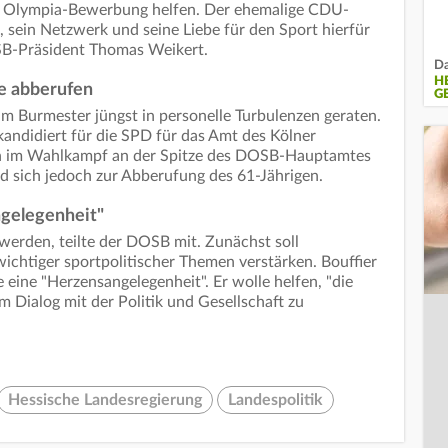
en Olympia-Bewerbung helfen. Der ehemalige CDU-
a, sein Netzwerk und seine Liebe für den Sport hierfür
SB-Präsident Thomas Weikert.
Da
H
e abberufen
G
 Burmester jüngst in personelle Turbulenzen geraten.
kandidiert für die SPD für das Amt des Kölner
h im Wahlkampf an der Spitze des DOSB-Hauptamtes
ed sich jedoch zur Abberufung des 61-Jährigen.
ngelegenheit"
 werden, teilte der DOSB mit. Zunächst soll
wichtiger sportpolitischer Themen verstärken. Bouffier
e eine "Herzensangelegenheit". Er wolle helfen, "die
m Dialog mit der Politik und Gesellschaft zu
Hessische Landesregierung
Landespolitik