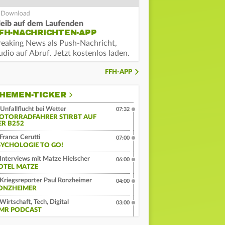
leib auf dem Laufenden
FH-NACHRICHTEN-APP
reaking News als Push-Nachricht,
dio auf Abruf. Jetzt kostenlos laden.
FFH-APP
HEMEN-TICKER
Unfallflucht bei Wetter
07:32
OTORRADFAHRER STIRBT AUF
ER B252
Franca Cerutti
07:00
SYCHOLOGIE TO GO!
Interviews mit Matze Hielscher
06:00
OTEL MATZE
Kriegsreporter Paul Ronzheimer
04:00
ONZHEIMER
Wirtschaft, Tech, Digital
03:00
MR PODCAST