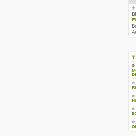
B
F
B
Au
T
M
D
P
H
R
O