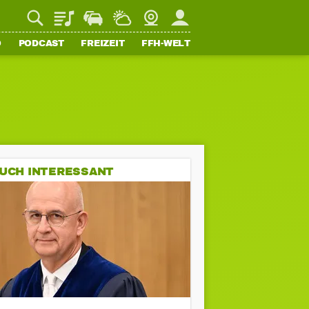
Playlist
Staupilot
Wetter
Webcam
Mein FFH
O
PODCAST
FREIZEIT
FFH-WELT
UCH INTERESSANT