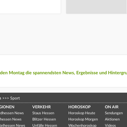
eden Montag die spannendsten News, Ergebnisse und Hintergr
n
>>>
Sport
GIONEN
VERKEHR
HOROSKOP
ON AIR
dhessen News
Staus Hessen
Horoskop Heute
Sendungen
hessen News
Blitzer Hessen
Horoskop Morgen
Aktionen
telhessen News
Unfälle Hessen
Wochenhoroskop
Videos