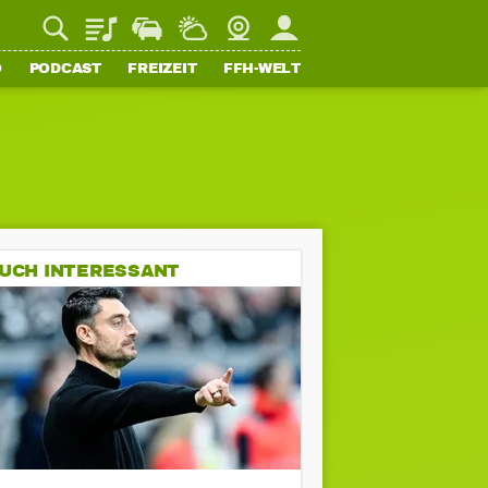
Playlist
Staupilot
Wetter
Webcam
Mein FFH
O
PODCAST
FREIZEIT
FFH-WELT
UCH INTERESSANT