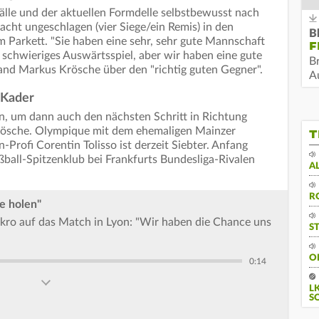
fälle und der aktuellen Formdelle selbstbewusst nach
racht ungeschlagen (vier Siege/ein Remis) in den
B
m Parkett. "Sie haben eine sehr, sehr gute Mannschaft
F
in schwieriges Auswärtsspiel, aber wir haben eine gute
B
and Markus Krösche über den "richtig guten Gegner".
Au
 Kader
, um dann auch den nächsten Schritt in Richtung
Krösche. Olympique mit dem ehemaligen Mainzer
T
rofi Corentin Tolisso ist derzeit Siebter. Anfang
ball-Spitzenklub bei Frankfurts Bundesliga-Rivalen
A
R
e holen"
kro auf das Match in Lyon: "Wir haben die Chance uns
S
O
0:14
L
S