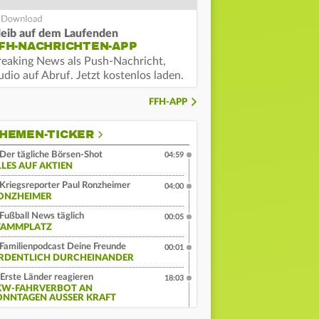
leib auf dem Laufenden
FH-NACHRICHTEN-APP
reaking News als Push-Nachricht,
dio auf Abruf. Jetzt kostenlos laden.
FFH-APP
HEMEN-TICKER
Der tägliche Börsen-Shot
04:59
LLES AUF AKTIEN
Kriegsreporter Paul Ronzheimer
04:00
ONZHEIMER
Fußball News täglich
00:05
TAMMPLATZ
Familienpodcast Deine Freunde
00:01
RDENTLICH DURCHEINANDER
Erste Länder reagieren
18:03
KW-FAHRVERBOT AN
ONNTAGEN AUSSER KRAFT