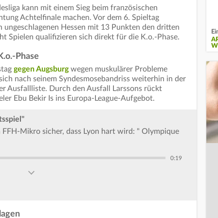
esliga kann mit einem Sieg beim französischen
chtung Achtelfinale machen. Vor dem 6. Spieltag
h ungeschlagenen Hessen mit 13 Punkten den dritten
Ei
 Spielen qualifizieren sich direkt für die K.o.-Phase.
A
W
 K.o.-Phase
stag
gegen Augsburg
wegen muskulärer Probleme
sich nach seinem Syndesmosebandriss weiterhin in der
r Ausfallliste. Durch den Ausfall Larssons rückt
ieler Ebu Bekir Is ins Europa-League-Aufgebot.
sspiel"
 FFH-Mikro sicher, dass Lyon hart wird: " Olympique
0:19
lagen