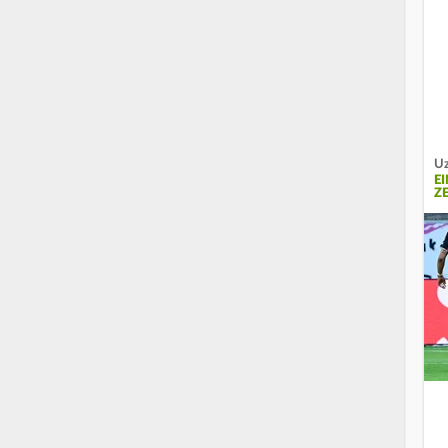
Uz
E
Z