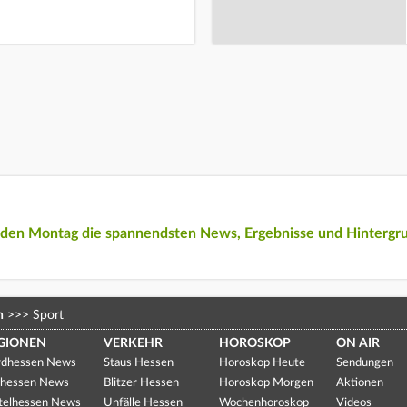
eden Montag die spannendsten News, Ergebnisse und Hintergr
n
>>>
Sport
GIONEN
VERKEHR
HOROSKOP
ON AIR
dhessen News
Staus Hessen
Horoskop Heute
Sendungen
hessen News
Blitzer Hessen
Horoskop Morgen
Aktionen
telhessen News
Unfälle Hessen
Wochenhoroskop
Videos