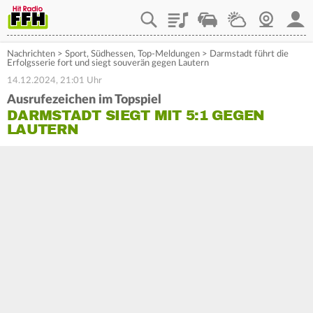
Playlist
Staupilot
Wetter
Webcam
Mein
Nachrichten
>
Sport
,
Südhessen
,
Top-Meldungen
>
Darmstadt führt die
Erfolgsserie fort und siegt souverän gegen Lautern
14.12.2024, 21:01 Uhr
Ausrufezeichen im Topspiel
DARMSTADT SIEGT MIT 5:1 GEGEN
LAUTERN