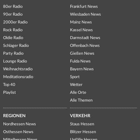
80er Radio
Frankfurt News
90er Radio
Wiesbaden News
2000er Radio
Mainz News
Rock Radio
Kassel News
Oldie Radio
Darmstadt News
Schlager Radio
Offenbach News
Party Radio
Gießen News
Lounge Radio
Fulda News
Weihnachtsradio
Bayern News
Meditationsradio
Sport
Top 40
Wetter
Playlist
Alle Orte
Alle Themen
REGIONEN
VERKEHR
Nordhessen News
Staus Hessen
Osthessen News
Blitzer Hessen
Mittelhessen News
Unfälle Hessen