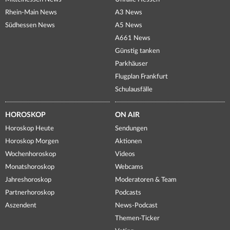
Rhein-Main News
A3 News
Südhessen News
A5 News
A661 News
Günstig tanken
Parkhäuser
Flugplan Frankfurt
Schulausfälle
HOROSKOP
ON AIR
Horoskop Heute
Sendungen
Horoskop Morgen
Aktionen
Wochenhoroskop
Videos
Monatshoroskop
Webcams
Jahreshoroskop
Moderatoren & Team
Partnerhoroskop
Podcasts
Aszendent
News-Podcast
Themen-Ticker