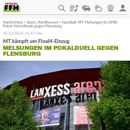
Playlist
Staupilot
Wetter
Webcam
Mein
Nachrichten
>
Sport
,
Nordhessen
>
Handball: MT Melsungen im DHB-
Pokal-Viertelfinale gegen Flensburg
18.12.2024, 11:47 Uhr
MT kämpft um Final4-Einzug
MELSUNGEN IM POKALDUELL GEGEN
FLENSBURG