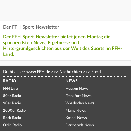
Der FFH-Sport-Newsletter
Der FFH-Sport-Newsletter bietet jeden Montag die
spannendsten News, Ergebnisse und
Hintergrundgeschichten aus der Welt des Sports im FFH-
Land.
Du bist hier:
www.FFH.de
>>>
Nachrichten
>>>
Sport
RADIO
NEWS
FFH Live
Hessen News
80er Radio
Frankfurt News
90er Radio
Wiesbaden News
2000er Radio
Mainz News
Rock Radio
Kassel News
Oldie Radio
Darmstadt News