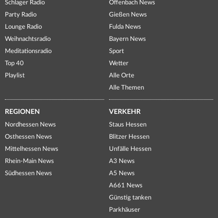
Schlager Radio
Offenbach News
Party Radio
Gießen News
Lounge Radio
Fulda News
Weihnachtsradio
Bayern News
Meditationsradio
Sport
Top 40
Wetter
Playlist
Alle Orte
Alle Themen
REGIONEN
VERKEHR
Nordhessen News
Staus Hessen
Osthessen News
Blitzer Hessen
Mittelhessen News
Unfälle Hessen
Rhein-Main News
A3 News
Südhessen News
A5 News
A661 News
Günstig tanken
Parkhäuser