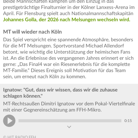
Beide Mannschaften kämpfen um den Einzug in das
prestigeträchtige Finalturnier in der Kölner Lanxess-Arena im
April. Für Flensburg spielt auch Nationalmannschaftskapitän
Johannes Golla, der 2026 nach Melsungen wechseln wird.
MT will wieder nach Köln
Das Spiel verspricht eine spannende Atmosphäre, besonders
für die MT Melsungen. Sportvorstand Michael Allendorf
betont, wie wichtig die Unterstützung der heimischen Fans
ist. An die Erlebnisse des vergangenen Jahres erinnert er sich
gerne: „Das Final4 war ein Riesenerlebnis für die komplette
MT-Familie.“ Dieses Ereignis soll Motivation für das Team
sein, um erneut nach Köln zu kommen.
Ignatow: "Gut, dass wir wissen, dass wir die zuhause
schlagen können."
MT-Rechtsaußen Dimitri Ignatow vor dem Pokal-Viertelfinale
mit einer Gegnereinschätzung am FFH-Mikro.
0:15
© HIT RADIO FFH