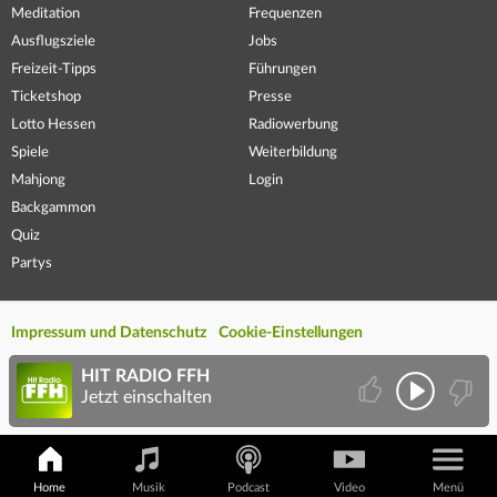
Meditation
Frequenzen
Ausflugsziele
Jobs
Freizeit-Tipps
Führungen
Ticketshop
Presse
Lotto Hessen
Radiowerbung
Spiele
Weiterbildung
Mahjong
Login
Backgammon
Quiz
Partys
Impressum und Datenschutz
Cookie-Einstellungen
HIT RADIO FFH
Jetzt einschalten
Home
Musik
Podcast
Video
Menü