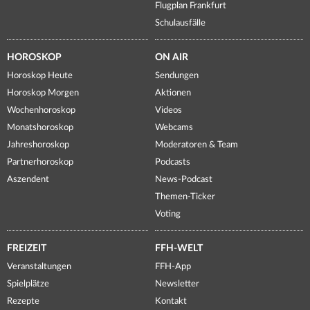
Flugplan Frankfurt
Schulausfälle
HOROSKOP
ON AIR
Horoskop Heute
Sendungen
Horoskop Morgen
Aktionen
Wochenhoroskop
Videos
Monatshoroskop
Webcams
Jahreshoroskop
Moderatoren & Team
Partnerhoroskop
Podcasts
Aszendent
News-Podcast
Themen-Ticker
Voting
FREIZEIT
FFH-WELT
Veranstaltungen
FFH-App
Spielplätze
Newsletter
Rezepte
Kontakt