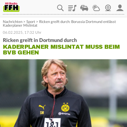
Playlist
Staupilot
Wetter
Webcam
Mein
Nachrichten
>
Sport
>
Ricken greift durch: Borussia Dortmund entlässt
Kaderplaner Mislintat
06.02.2025, 17:32 Uhr
Ricken greift in Dortmund durch
KADERPLANER MISLINTAT MUSS BEIM
BVB GEHEN