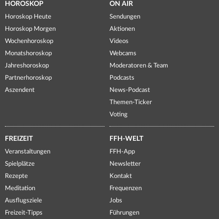
HOROSKOP
ON AIR
Horoskop Heute
Sendungen
Horoskop Morgen
Aktionen
Wochenhoroskop
Videos
Monatshoroskop
Webcams
Jahreshoroskop
Moderatoren & Team
Partnerhoroskop
Podcasts
Aszendent
News-Podcast
Themen-Ticker
Voting
FREIZEIT
FFH-WELT
Veranstaltungen
FFH-App
Spielplätze
Newsletter
Rezepte
Kontakt
Meditation
Frequenzen
Ausflugsziele
Jobs
Freizeit-Tipps
Führungen