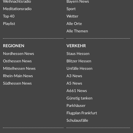
Weihnachtsradio
Bayern News
Meditationsradio
Sport
Top 40
Wetter
Playlist
Alle Orte
Alle Themen
REGIONEN
VERKEHR
Nordhessen News
Staus Hessen
Osthessen News
Blitzer Hessen
Mittelhessen News
Unfälle Hessen
Rhein-Main News
A3 News
Südhessen News
A5 News
A661 News
Günstig tanken
Parkhäuser
Flugplan Frankfurt
Schulausfälle