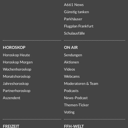
A661 News
Günstig tanken
Parkhäuser
Flugplan Frankfurt
Schulausfälle
HOROSKOP
ON AIR
Horoskop Heute
Sendungen
Horoskop Morgen
Aktionen
Wochenhoroskop
Videos
Monatshoroskop
Webcams
Jahreshoroskop
Moderatoren & Team
Partnerhoroskop
Podcasts
Aszendent
News-Podcast
Themen-Ticker
Voting
FREIZEIT
FFH-WELT