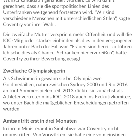
Wunschkandidatin gehandelt worden. Es wird damit
gerechnet, dass sie die sportpolitischen Linien des
Unterfranken weitgehend fortsetzen wird. "Wir sind
verschiedene Menschen mit unterschiedlichen Stilen", sagte
Coventry vor ihrer Wahl.
Die zweifache Mutter verspricht mehr Offenheit und will die
IOC-Mitglieder stärker einbinden als dies in den vergangenen
Jahren unter Bach der Fall war. "Frauen sind bereit zu führen.
Ich sehe dies als Chance, Schranken niederzureißen", hatte
Coventry zu ihrer Bewerbung gesagt.
Zweifache Olympiasiegerin
Als Schwimmerin gewann sie bei Olympia zwei
Goldmedaillen, nahm zwischen Sydney 2000 und Rio 2016
an fünf Sommerspielen teil. 2013 rückte sie zunächst als
Athletenvertreterin ins IOC, 2018 auch ins Exekutivkomitee,
wo unter Bach die maßgeblichen Entscheidungen getroffen
wurden.
Amtsantritt erst in drei Monaten
In ihrem Ministeramt in Simbabwe war Coventry nicht
unumstritten. Von Vorwürfen, sie habe eine vom einstigen