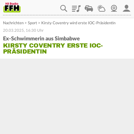
Playlist
Staupilot
Wetter
Webcam
Mein
Nachrichten
>
Sport
>
Kirsty Coventry wird erste IOC-Präsidentin
20.03.2025, 16:30 Uhr
Ex-Schwimmerin aus Simbabwe
KIRSTY COVENTRY ERSTE IOC-
PRÄSIDENTIN