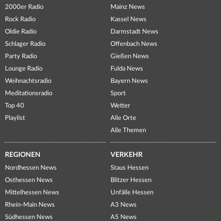
2000er Radio
Mainz News
Rock Radio
Kassel News
Oldie Radio
Darmstadt News
Schlager Radio
Offenbach News
Party Radio
Gießen News
Lounge Radio
Fulda News
Weihnachtsradio
Bayern News
Meditationsradio
Sport
Top 40
Wetter
Playlist
Alle Orte
Alle Themen
REGIONEN
VERKEHR
Nordhessen News
Staus Hessen
Osthessen News
Blitzer Hessen
Mittelhessen News
Unfälle Hessen
Rhein-Main News
A3 News
Südhessen News
A5 News