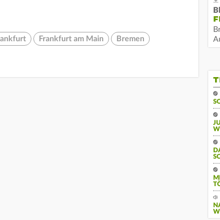
B
F
B
rankfurt
Frankfurt am Main
Bremen
Au
T
S
J
W
D
S
M
T
N
W