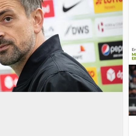
Er
M
E