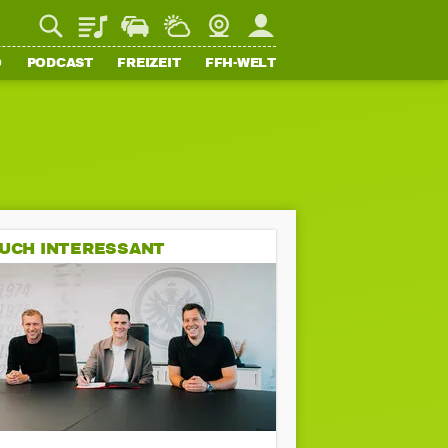
Playlist
Staupilot
Wetter
Webcam
Mein FFH
O
PODCAST
FREIZEIT
FFH-WELT
UCH INTERESSANT