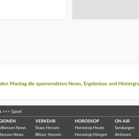
eden Montag die spannendsten News, Ergebnisse und Hintergr
n
>>>
Sport
GIONEN
VERKEHR
HOROSKOP
ON AIR
dhessen News
Staus Hessen
Horoskop Heute
Sendungen
hessen News
Blitzer Hessen
Horoskop Morgen
Aktionen