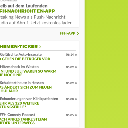
leib auf dem Laufenden
FH-NACHRICHTEN-APP
reaking News als Push-Nachricht,
dio auf Abruf. Jetzt kostenlos laden.
FFH-APP
HEMEN-TICKER
Gefälschte Auto-Inserate
06:14
O GEHEN DIE BETRÜGER VOR
Hitzeschock im Westen
06:09
UNI UND JULI WAREN SO WARM
IE NOCH NIE
Schulstart heute in Hessen
06:09
AS ÄNDERT SICH ZUM NEUEN
CHULJAHR
Exhumierungen von Klinikpatienten
06:08
EHR ALS 120 WEITERE
ÖTUNGSFÄLLE?
FFH Comedy Podcast
06:05
ACH ANKES TANKE STEFAN
IEDER UNTERWEGS