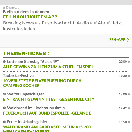
Bleib auf dem Laufenden
FFH-NACHRICHTEN-APP
Breaking News als Push-Nachricht, Audio auf Abruf. Jetzt
kostenlos laden.
FFH-APP
THEMEN-TICKER
Lotto am Samstag "6 aus 49"
20:00
ALLE GEWINNZAHLEN ZUM AKTUELLEN SPIEL
Taubertal-Festival
19:30
10 VERLETZTE BEI VERPUFFUNG DURCH
CAMPINGKOCHER
Weiter ungeschlagen
18:00
EINTRACHT GEWINNT TEST GEGEN HULL CITY
Waldbrand im Hochtaunuskreis
17:49
FEUER AUCH AUF BUNDESPOLIZEI-GELÄNDE
Feuer in Urlaubsgebiet
16:50
WALDBRAND AM GARDASEE: MEHR ALS 200