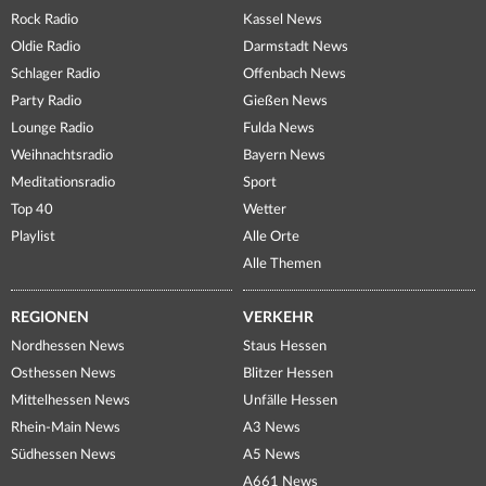
Rock Radio
Kassel News
Oldie Radio
Darmstadt News
Schlager Radio
Offenbach News
Party Radio
Gießen News
Lounge Radio
Fulda News
Weihnachtsradio
Bayern News
Meditationsradio
Sport
Top 40
Wetter
Playlist
Alle Orte
Alle Themen
REGIONEN
VERKEHR
Nordhessen News
Staus Hessen
Osthessen News
Blitzer Hessen
Mittelhessen News
Unfälle Hessen
Rhein-Main News
A3 News
Südhessen News
A5 News
A661 News