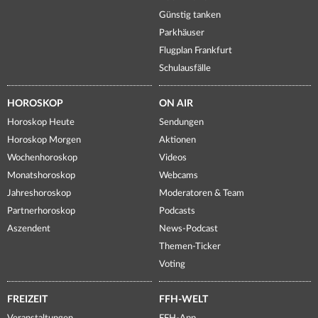
Günstig tanken
Parkhäuser
Flugplan Frankfurt
Schulausfälle
HOROSKOP
ON AIR
Horoskop Heute
Sendungen
Horoskop Morgen
Aktionen
Wochenhoroskop
Videos
Monatshoroskop
Webcams
Jahreshoroskop
Moderatoren & Team
Partnerhoroskop
Podcasts
Aszendent
News-Podcast
Themen-Ticker
Voting
FREIZEIT
FFH-WELT