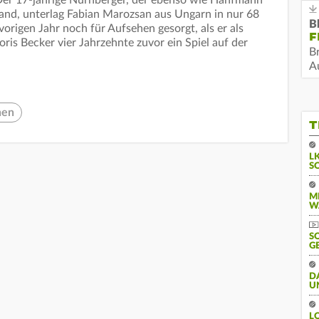
and, unterlag Fabian Marozsan aus Ungarn in nur 68
B
vorigen Jahr noch für Aufsehen gesorgt, als er als
F
oris Becker vier Jahrzehnte zuvor ein Spiel auf der
B
Au
hen
T
L
S
M
W
S
G
D
U
L