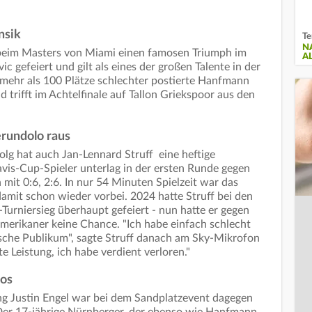
nsik
Te
N
 beim Masters von Miami einen famosen Triumph im
A
c gefeiert und gilt als eines der großen Talente in der
e mehr als 100 Plätze schlechter postierte Hanfmann
d trifft im Achtelfinale auf Tallon Griekspoor aus den
erundolo raus
olg hat auch Jan-Lennard Struff eine heftige
avis-Cup-Spieler unterlag in der ersten Runde gegen
mit 0:6, 2:6. In nur 54 Minuten Spielzeit war das
amit schon wieder vorbei. 2024 hatte Struff bei den
rniersieg überhaupt gefeiert - nun hatte er gegen
erikaner keine Chance. "Ich habe einfach schlecht
utsche Publikum", sagte Struff danach am Sky-Mikrofon
e Leistung, ich habe verdient verloren."
los
g Justin Engel war bei dem Sandplatzevent dagegen
 Der 17-jährige Nürnberger, der ebenso wie Hanfmann