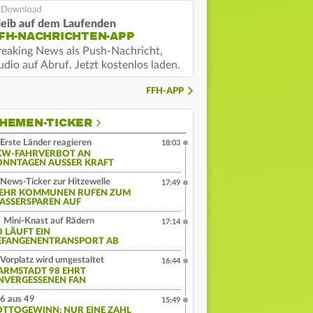
leib auf dem Laufenden
FH-NACHRICHTEN-APP
reaking News als Push-Nachricht,
dio auf Abruf. Jetzt kostenlos laden.
FFH-APP
HEMEN-TICKER
Erste Länder reagieren
18:03
KW-FAHRVERBOT AN
ONNTAGEN AUSSER KRAFT
News-Ticker zur Hitzewelle
17:49
EHR KOMMUNEN RUFEN ZUM
ASSERSPAREN AUF
Mini-Knast auf Rädern
17:14
O LÄUFT EIN
EFANGENENTRANSPORT AB
Vorplatz wird umgestaltet
16:44
ARMSTADT 98 EHRT
NVERGESSENEN FAN
6 aus 49
15:49
OTTOGEWINN: NUR EINE ZAHL