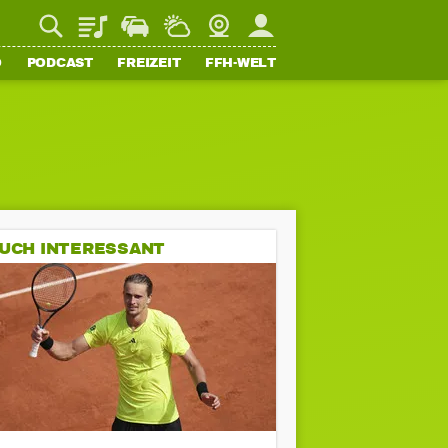
Playlist
Staupilot
Wetter
Webcam
Mein FFH
O
PODCAST
FREIZEIT
FFH-WELT
UCH INTERESSANT