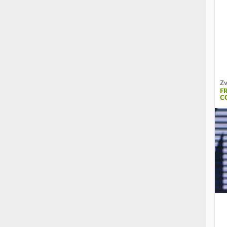
Zv
F
C