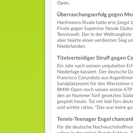
Open.
Überraschungserfolg gegen Me
Hanfmanns Rivale hatte erst jüngst
Finale gegen Superstar Novak Djokovi
Tenniswelt. Der in der Weltranglist
aber feierte einen verdienten Sieg un
Niederlanden.
Titelverteidiger Struff gegen C
Ein Jahr nach seinem umjubelten Erf
Niederlage kassiert. Der deutsche D
Francisco Cerundolo aus Argentinien 
Sandplatzevent für den Warsteiner d
BMW Open noch seinen ersten ATP-Tu
den an Nummer fünf gesetzten Südam
gespielt heute. Tut mir leid fürs de
und wirkte ratlos. "Das war keine gut
Tennis-Teenager Engel chancen
Für die deutsche Nachwuchshoffnun
schon in der ersten Runde Schluss.