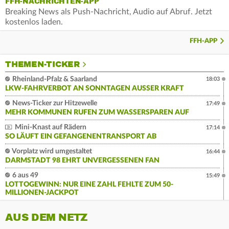
FFH-NACHRICHTEN-APP
Breaking News als Push-Nachricht, Audio auf Abruf. Jetzt
kostenlos laden.
FFH-APP
THEMEN-TICKER
Rheinland-Pfalz & Saarland
18:03
LKW-FAHRVERBOT AN SONNTAGEN AUSSER KRAFT
News-Ticker zur Hitzewelle
17:49
MEHR KOMMUNEN RUFEN ZUM WASSERSPAREN AUF
Mini-Knast auf Rädern
17:14
SO LÄUFT EIN GEFANGENENTRANSPORT AB
Vorplatz wird umgestaltet
16:44
DARMSTADT 98 EHRT UNVERGESSENEN FAN
6 aus 49
15:49
LOTTOGEWINN: NUR EINE ZAHL FEHLTE ZUM 50-
MILLIONEN-JACKPOT
AUS DEM NETZ