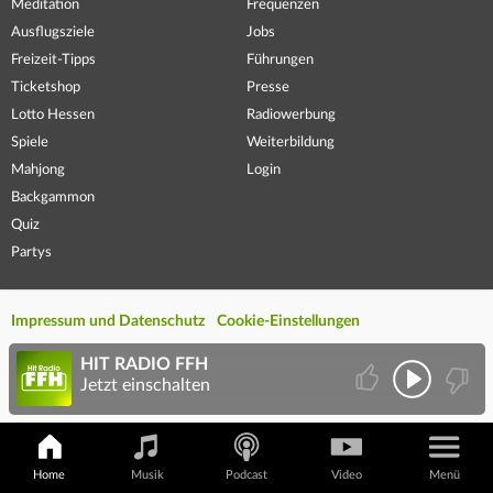
Meditation
Frequenzen
Ausflugsziele
Jobs
Freizeit-Tipps
Führungen
Ticketshop
Presse
Lotto Hessen
Radiowerbung
Spiele
Weiterbildung
Mahjong
Login
Backgammon
Quiz
Partys
Impressum und Datenschutz
Cookie-Einstellungen
HIT RADIO FFH
Jetzt einschalten
Home
Musik
Podcast
Video
Menü