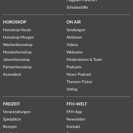
Flugplan Frankfurt
Schulausfälle
HOROSKOP
ON AIR
Horoskop Heute
Sendungen
Horoskop Morgen
Aktionen
Wochenhoroskop
Videos
Monatshoroskop
Webcams
Jahreshoroskop
Moderatoren & Team
Partnerhoroskop
Podcasts
Aszendent
News-Podcast
Themen-Ticker
Voting
FREIZEIT
FFH-WELT
Veranstaltungen
FFH-App
Spielplätze
Newsletter
Rezepte
Kontakt