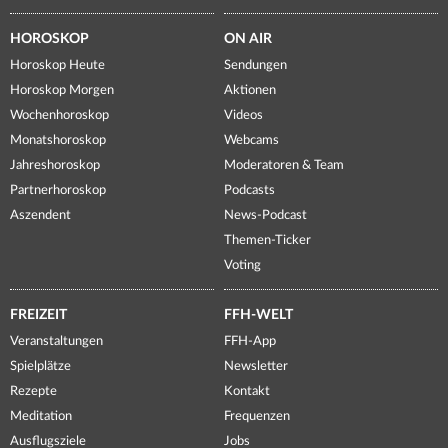
HOROSKOP
ON AIR
Horoskop Heute
Sendungen
Horoskop Morgen
Aktionen
Wochenhoroskop
Videos
Monatshoroskop
Webcams
Jahreshoroskop
Moderatoren & Team
Partnerhoroskop
Podcasts
Aszendent
News-Podcast
Themen-Ticker
Voting
FREIZEIT
FFH-WELT
Veranstaltungen
FFH-App
Spielplätze
Newsletter
Rezepte
Kontakt
Meditation
Frequenzen
Ausflugsziele
Jobs