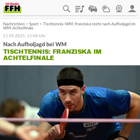
Playlist
Staupilot
Wetter
Webcam
Mein
Nachrichten
>
Sport
>
Tischtennis-WM: Franziska steht nach Aufholjagd im
WM-Achtelfinale
21.05.2025, 12:48 Uhr
Nach Aufholjagd bei WM
TISCHTENNIS: FRANZISKA IM
ACHTELFINALE