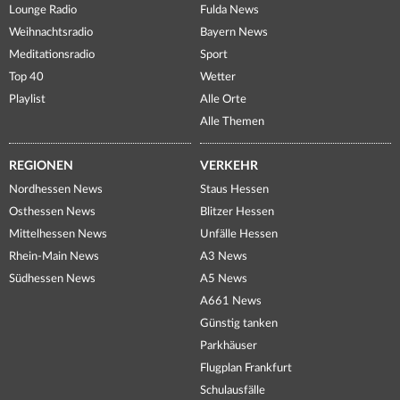
Lounge Radio
Fulda News
Weihnachtsradio
Bayern News
Meditationsradio
Sport
Top 40
Wetter
Playlist
Alle Orte
Alle Themen
REGIONEN
VERKEHR
Nordhessen News
Staus Hessen
Osthessen News
Blitzer Hessen
Mittelhessen News
Unfälle Hessen
Rhein-Main News
A3 News
Südhessen News
A5 News
A661 News
Günstig tanken
Parkhäuser
Flugplan Frankfurt
Schulausfälle