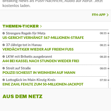
Breaking News als Push-Nachricht, Audio auf Abruf. Jetzt
kostenlos laden.
FFH-APP
THEMEN-TICKER
Strengere Regeln für Meta
08:55
US-GERICHT VERHÄNGT 567-MILLIONEN-STRAFE
37-Jährige tot in Hanau
08:21
VERDÄCHTIGER WIEDER AUF FREIEM FUSS
LKW mit Briketts ausgebrannt
08:20
A44 BEI KASSEL NACH STUNDEN WIEDER FREI
Streit auf Straße
08:05
POLIZEI SCHIESST IN WEINHEIM AUF MANN
Lottoglück im Main-Kinzig-Kreis
07:50
EINE ZAHL FEHLTE ZUM 50-MILLIONEN-JACKPOT
AUS DEM NETZ