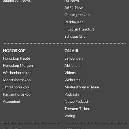
Südhessen News
A5 News
A661 News
Günstig tanken
Parkhäuser
Flugplan Frankfurt
Schulausfälle
HOROSKOP
ON AIR
Horoskop Heute
Sendungen
Horoskop Morgen
Aktionen
Wochenhoroskop
Videos
Monatshoroskop
Webcams
Jahreshoroskop
Moderatoren & Team
Partnerhoroskop
Podcasts
Aszendent
News-Podcast
Themen-Ticker
Voting