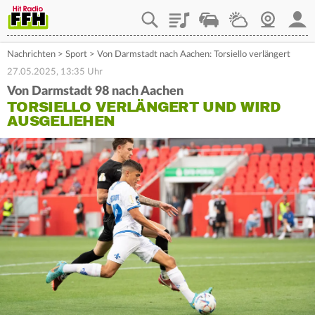
Playlist
Staupilot
Wetter
Webcam
Mein
Nachrichten
>
Sport
>
Von Darmstadt nach Aachen: Torsiello verlängert
27.05.2025, 13:35 Uhr
Von Darmstadt 98 nach Aachen
TORSIELLO VERLÄNGERT UND WIRD
AUSGELIEHEN