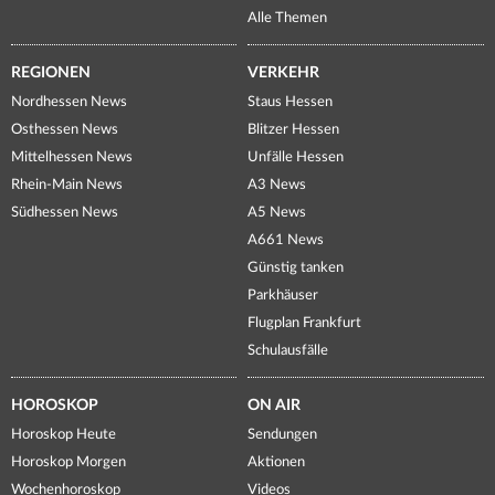
Alle Themen
REGIONEN
VERKEHR
Nordhessen News
Staus Hessen
Osthessen News
Blitzer Hessen
Mittelhessen News
Unfälle Hessen
Rhein-Main News
A3 News
Südhessen News
A5 News
A661 News
Günstig tanken
Parkhäuser
Flugplan Frankfurt
Schulausfälle
HOROSKOP
ON AIR
Horoskop Heute
Sendungen
Horoskop Morgen
Aktionen
Wochenhoroskop
Videos