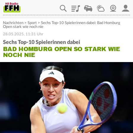
Playlist
Staupilot
Wetter
Webcam
Mein
Nachrichten
>
Sport
>
Sechs Top-10 Spielerinnen dabei: Bad Homburg
Open stark wie noch nie
28.05.2025, 11:31 Uhr
Sechs Top-10 Spielerinnen dabei
BAD HOMBURG OPEN SO STARK WIE
NOCH NIE