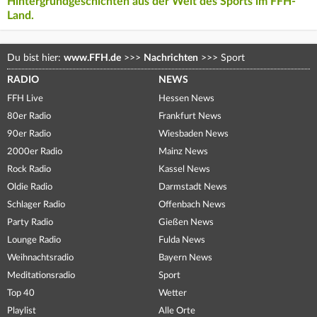
Hintergrundgeschichten aus der Welt des Sports im FFH-
Land.
Du bist hier:
www.FFH.de
>>>
Nachrichten
>>>
Sport
RADIO
NEWS
FFH Live
Hessen News
80er Radio
Frankfurt News
90er Radio
Wiesbaden News
2000er Radio
Mainz News
Rock Radio
Kassel News
Oldie Radio
Darmstadt News
Schlager Radio
Offenbach News
Party Radio
Gießen News
Lounge Radio
Fulda News
Weihnachtsradio
Bayern News
Meditationsradio
Sport
Top 40
Wetter
Playlist
Alle Orte