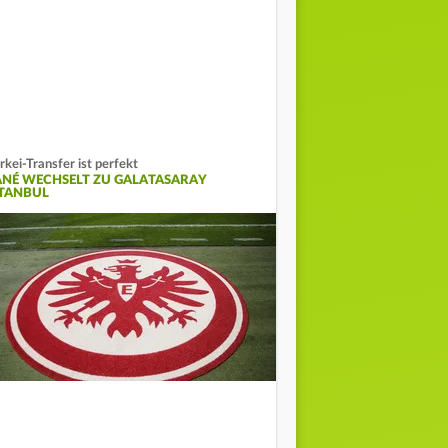
rkei-Transfer ist perfekt
ANÉ WECHSELT ZU GALATASARAY
STANBUL