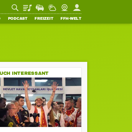
Playlist
Staupilot
Wetter
Webcam
Mein FFH
O
PODCAST
FREIZEIT
FFH-WELT
UCH INTERESSANT