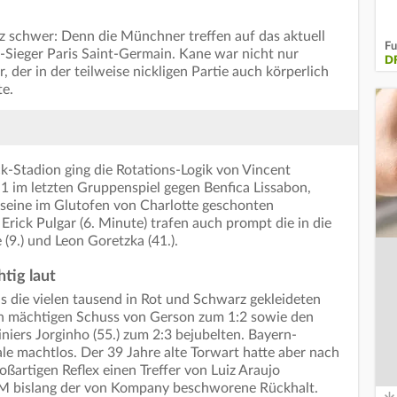
nz schwer: Denn die Münchner treffen auf das aktuell
Fu
Sieger Paris Saint-Germain. Kane war nicht nur
DF
 der in der teilweise nickligen Partie auch körperlich
te.
-Stadion ging die Rotations-Logik von Vincent
 im letzten Gruppenspiel gegen Benfica Lissabon,
 seine im Glutofen von Charlotte geschonten
Erick Pulgar (6. Minute) trafen auch prompt die in die
(9.) und Leon Goretzka (41.).
tig laut
als die vielen tausend in Rot und Schwarz gekleideten
en mächtigen Schuss von Gerson zum 1:2 sowie den
niers Jorginho (55.) zum 2:3 bejubelten. Bayern-
e machtlos. Der 39 Jahre alte Torwart hatte aber nach
ßartigen Reflex einen Treffer von Luiz Araujo
r WM bislang der von Kompany beschworene Rückhalt.