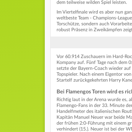
dem teilweise wilden Spiel leisten.
Im Viertelfinale wird es aber nun ga
weltbeste Team - Champions-League-
Torschütze, sondern auch Vorarbeiter,
robust Präsenz in Zweikämpfen zeig
Vor 60.914 Zuschauern im Hard-Rock
Kompany auf. Fünf Tage nach dem 0:1
setzte der Bayern-Coach wieder auf
Topspieler. Nach einem Eigentor von 
Startelf zurückgekehrten Harry Kane 
Bei Flamengos Toren wird es rich
Richtig laut in der Arena wurde es, 
Flamengo-Fans in der 33. Minute d
Handelfmeter des italienischen Routi
Kapitän Manuel Neuer war beide Mal
der frühen 2:0-Führung mit einem gro
verhindert (15.). Neuer ist bei de