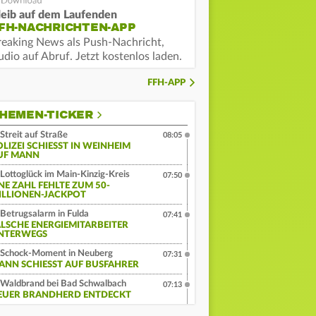
leib auf dem Laufenden
FH-NACHRICHTEN-APP
reaking News als Push-Nachricht,
dio auf Abruf. Jetzt kostenlos laden.
FFH-APP
HEMEN-TICKER
Streit auf Straße
08:05
LIZEI SCHIESST IN WEINHEIM A
F MANN
Lottoglück im Main-Kinzig-Kreis
07:50
INE ZAHL FEHLTE ZUM 50-
ILLIONEN-JACKPOT
Betrugsalarm in Fulda
07:41
ALSCHE ENERGIEMITARBEITER
NTERWEGS
Schock-Moment in Neuberg
07:31
ANN SCHIESST AUF BUSFAHRER
Waldbrand bei Bad Schwalbach
07:13
EUER BRANDHERD ENTDECKT