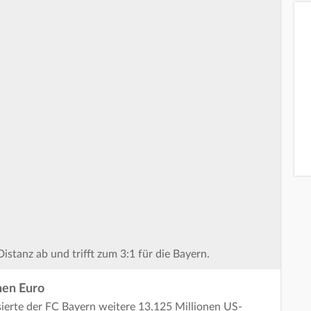
istanz ab und trifft zum 3:1 für die Bayern.
onen Euro
ssierte der FC Bayern weitere 13,125 Millionen US-