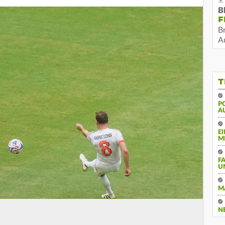
B
F
B
Au
T
PO
U
E
M
F
U
M
N