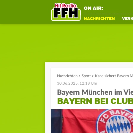
ON AIR:
NACHRICHTEN
VER
Nachrichten
>
Sport
>
Kane sichert Bayern 
30.06.2025, 12:18 Uhr
Bayern München im Vier
BAYERN BEI CLUB