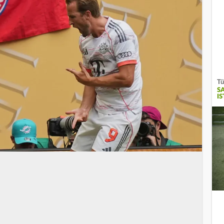
Tü
S
I