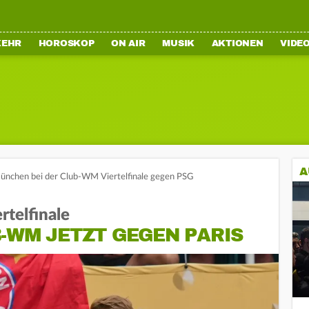
KEHR
HOROSKOP
ON AIR
MUSIK
AKTIONEN
VIDE
A
München bei der Club-WM Viertelfinale gegen PSG
telfinale
-WM JETZT GEGEN PARIS