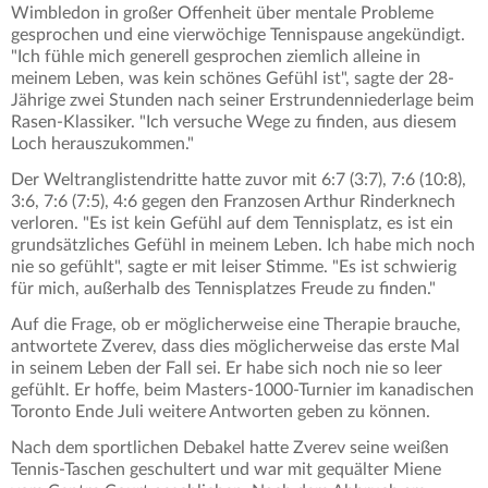
Wimbledon in großer Offenheit über mentale Probleme
gesprochen und eine vierwöchige Tennispause angekündigt.
"Ich fühle mich generell gesprochen ziemlich alleine in
meinem Leben, was kein schönes Gefühl ist", sagte der 28-
Jährige zwei Stunden nach seiner Erstrundenniederlage beim
Rasen-Klassiker. "Ich versuche Wege zu finden, aus diesem
Loch herauszukommen."
Der Weltranglistendritte hatte zuvor mit 6:7 (3:7), 7:6 (10:8),
3:6, 7:6 (7:5), 4:6 gegen den Franzosen Arthur Rinderknech
verloren. "Es ist kein Gefühl auf dem Tennisplatz, es ist ein
grundsätzliches Gefühl in meinem Leben. Ich habe mich noch
nie so gefühlt", sagte er mit leiser Stimme. "Es ist schwierig
für mich, außerhalb des Tennisplatzes Freude zu finden."
Auf die Frage, ob er möglicherweise eine Therapie brauche,
antwortete Zverev, dass dies möglicherweise das erste Mal
in seinem Leben der Fall sei. Er habe sich noch nie so leer
gefühlt. Er hoffe, beim Masters-1000-Turnier im kanadischen
Toronto Ende Juli weitere Antworten geben zu können.
Nach dem sportlichen Debakel hatte Zverev seine weißen
Tennis-Taschen geschultert und war mit gequälter Miene