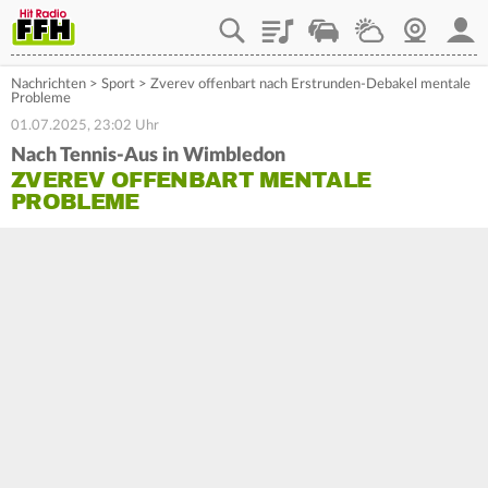
Playlist
Staupilot
Wetter
Webcam
Mein
Nachrichten
>
Sport
>
Zverev offenbart nach Erstrunden-Debakel mentale
Probleme
01.07.2025, 23:02 Uhr
Nach Tennis-Aus in Wimbledon
ZVEREV OFFENBART MENTALE
PROBLEME