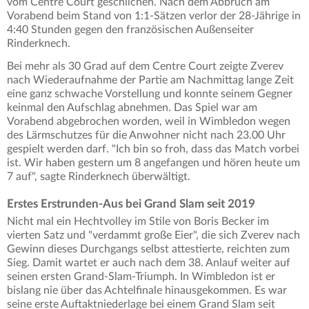
vom Centre Court geschlichen. Nach dem Abbruch am
Vorabend beim Stand von 1:1-Sätzen verlor der 28-Jährige in
4:40 Stunden gegen den französischen Außenseiter
Rinderknech.
Bei mehr als 30 Grad auf dem Centre Court zeigte Zverev
nach Wiederaufnahme der Partie am Nachmittag lange Zeit
eine ganz schwache Vorstellung und konnte seinem Gegner
keinmal den Aufschlag abnehmen. Das Spiel war am
Vorabend abgebrochen worden, weil in Wimbledon wegen
des Lärmschutzes für die Anwohner nicht nach 23.00 Uhr
gespielt werden darf. "Ich bin so froh, dass das Match vorbei
ist. Wir haben gestern um 8 angefangen und hören heute um
7 auf", sagte Rinderknech überwältigt.
Erstes Erstrunden-Aus bei Grand Slam seit 2019
Nicht mal ein Hechtvolley im Stile von Boris Becker im
vierten Satz und "verdammt große Eier", die sich Zverev nach
Gewinn dieses Durchgangs selbst attestierte, reichten zum
Sieg. Damit wartet er auch nach dem 38. Anlauf weiter auf
seinen ersten Grand-Slam-Triumph. In Wimbledon ist er
bislang nie über das Achtelfinale hinausgekommen. Es war
seine erste Auftaktniederlage bei einem Grand Slam seit