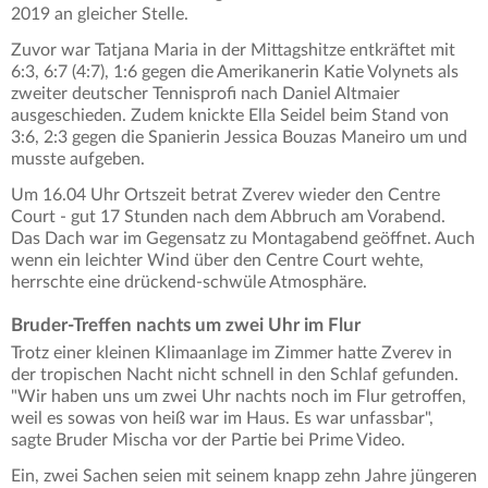
2019 an gleicher Stelle.
Zuvor war Tatjana Maria in der Mittagshitze entkräftet mit
6:3, 6:7 (4:7), 1:6 gegen die Amerikanerin Katie Volynets als
zweiter deutscher Tennisprofi nach Daniel Altmaier
ausgeschieden. Zudem knickte Ella Seidel beim Stand von
3:6, 2:3 gegen die Spanierin Jessica Bouzas Maneiro um und
musste aufgeben.
Um 16.04 Uhr Ortszeit betrat Zverev wieder den Centre
Court - gut 17 Stunden nach dem Abbruch am Vorabend.
Das Dach war im Gegensatz zu Montagabend geöffnet. Auch
wenn ein leichter Wind über den Centre Court wehte,
herrschte eine drückend-schwüle Atmosphäre.
Bruder-Treffen nachts um zwei Uhr im Flur
Trotz einer kleinen Klimaanlage im Zimmer hatte Zverev in
der tropischen Nacht nicht schnell in den Schlaf gefunden.
"Wir haben uns um zwei Uhr nachts noch im Flur getroffen,
weil es sowas von heiß war im Haus. Es war unfassbar",
sagte Bruder Mischa vor der Partie bei Prime Video.
Ein, zwei Sachen seien mit seinem knapp zehn Jahre jüngeren