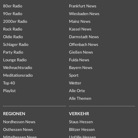
80er Radio
Frankfurt News
90er Radio
Wiesbaden News
2000er Radio
Mainz News
Rock Radio
Kassel News
Oldie Radio
Darmstadt News
Schlager Radio
Offenbach News
Party Radio
Gießen News
Lounge Radio
Fulda News
Weihnachtsradio
Bayern News
Meditationsradio
Sport
Top 40
Wetter
Playlist
Alle Orte
Alle Themen
REGIONEN
VERKEHR
Nordhessen News
Staus Hessen
Osthessen News
Blitzer Hessen
Mittelhessen News
Unfälle Hessen