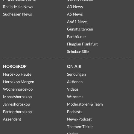
Rhein-Main News
A3 News
Südhessen News
A5 News
A661 News
Günstig tanken
Parkhäuser
Flugplan Frankfurt
Schulausfälle
HOROSKOP
ON AIR
Horoskop Heute
Sendungen
Horoskop Morgen
Aktionen
Wochenhoroskop
Videos
Monatshoroskop
Webcams
Jahreshoroskop
Moderatoren & Team
Partnerhoroskop
Podcasts
Aszendent
News-Podcast
Themen-Ticker