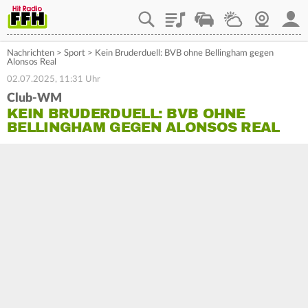
Playlist
Staupilot
Wetter
Webcam
Mein
Nachrichten
>
Sport
>
Kein Bruderduell: BVB ohne Bellingham gegen
Alonsos Real
02.07.2025, 11:31 Uhr
Club-WM
KEIN BRUDERDUELL: BVB OHNE
BELLINGHAM GEGEN ALONSOS REAL