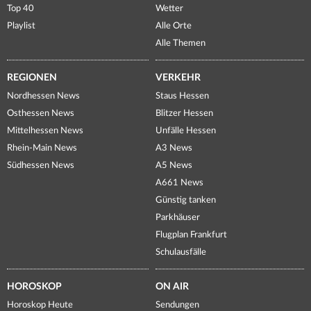
Top 40
Wetter
Playlist
Alle Orte
Alle Themen
REGIONEN
VERKEHR
Nordhessen News
Staus Hessen
Osthessen News
Blitzer Hessen
Mittelhessen News
Unfälle Hessen
Rhein-Main News
A3 News
Südhessen News
A5 News
A661 News
Günstig tanken
Parkhäuser
Flugplan Frankfurt
Schulausfälle
HOROSKOP
ON AIR
Horoskop Heute
Sendungen