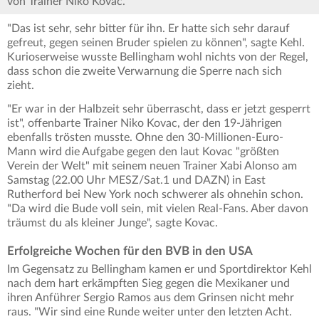
von Trainer Niko Kovac.
"Das ist sehr, sehr bitter für ihn. Er hatte sich sehr darauf
gefreut, gegen seinen Bruder spielen zu können", sagte Kehl.
Kurioserweise wusste Bellingham wohl nichts von der Regel,
dass schon die zweite Verwarnung die Sperre nach sich
zieht.
"Er war in der Halbzeit sehr überrascht, dass er jetzt gesperrt
ist", offenbarte Trainer Niko Kovac, der den 19-Jährigen
ebenfalls trösten musste. Ohne den 30-Millionen-Euro-
Mann wird die Aufgabe gegen den laut Kovac "größten
Verein der Welt" mit seinem neuen Trainer Xabi Alonso am
Samstag (22.00 Uhr MESZ/Sat.1 und DAZN) in East
Rutherford bei New York noch schwerer als ohnehin schon.
"Da wird die Bude voll sein, mit vielen Real-Fans. Aber davon
träumst du als kleiner Junge", sagte Kovac.
Erfolgreiche Wochen für den BVB in den USA
Im Gegensatz zu Bellingham kamen er und Sportdirektor Kehl
nach dem hart erkämpften Sieg gegen die Mexikaner und
ihren Anführer Sergio Ramos aus dem Grinsen nicht mehr
raus. "Wir sind eine Runde weiter unter den letzten Acht.