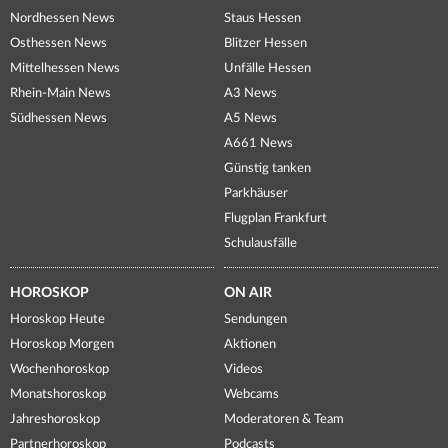
Nordhessen News
Staus Hessen
Osthessen News
Blitzer Hessen
Mittelhessen News
Unfälle Hessen
Rhein-Main News
A3 News
Südhessen News
A5 News
A661 News
Günstig tanken
Parkhäuser
Flugplan Frankfurt
Schulausfälle
HOROSKOP
ON AIR
Horoskop Heute
Sendungen
Horoskop Morgen
Aktionen
Wochenhoroskop
Videos
Monatshoroskop
Webcams
Jahreshoroskop
Moderatoren & Team
Partnerhoroskop
Podcasts