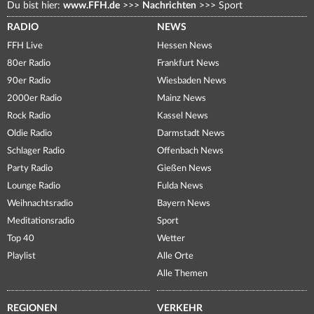
Du bist hier:
www.FFH.de
>>>
Nachrichten
>>>
Sport
RADIO
NEWS
FFH Live
Hessen News
80er Radio
Frankfurt News
90er Radio
Wiesbaden News
2000er Radio
Mainz News
Rock Radio
Kassel News
Oldie Radio
Darmstadt News
Schlager Radio
Offenbach News
Party Radio
Gießen News
Lounge Radio
Fulda News
Weihnachtsradio
Bayern News
Meditationsradio
Sport
Top 40
Wetter
Playlist
Alle Orte
Alle Themen
REGIONEN
VERKEHR