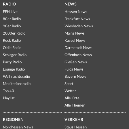
RADIO
NEWS
FFH Live
Hessen News
80er Radio
Frankfurt News
90er Radio
Wiesbaden News
2000er Radio
Mainz News
Rock Radio
Kassel News
Oldie Radio
Darmstadt News
Schlager Radio
Offenbach News
Party Radio
Gießen News
Lounge Radio
Fulda News
Weihnachtsradio
Bayern News
Meditationsradio
Sport
Top 40
Wetter
Playlist
Alle Orte
Alle Themen
REGIONEN
VERKEHR
Nordhessen News
Staus Hessen