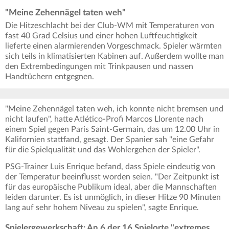
"Meine Zehennägel taten weh"
Die Hitzeschlacht bei der Club-WM mit Temperaturen von
fast 40 Grad Celsius und einer hohen Luftfeuchtigkeit
lieferte einen alarmierenden Vorgeschmack. Spieler wärmten
sich teils in klimatisierten Kabinen auf. Außerdem wollte man
den Extrembedingungen mit Trinkpausen und nassen
Handtüchern entgegnen.
"Meine Zehennägel taten weh, ich konnte nicht bremsen und
nicht laufen", hatte Atlético-Profi Marcos Llorente nach
einem Spiel gegen Paris Saint-Germain, das um 12.00 Uhr in
Kalifornien stattfand, gesagt. Der Spanier sah "eine Gefahr
für die Spielqualität und das Wohlergehen der Spieler".
PSG-Trainer Luis Enrique befand, dass Spiele eindeutig von
der Temperatur beeinflusst worden seien. "Der Zeitpunkt ist
für das europäische Publikum ideal, aber die Mannschaften
leiden darunter. Es ist unmöglich, in dieser Hitze 90 Minuten
lang auf sehr hohem Niveau zu spielen", sagte Enrique.
Spielergewerkschaft: An 6 der 16 Spielorte "extremes