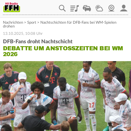
Playlist
Staupilot
Wetter
Webcam
Mein
Nachrichten
>
Sport
>
Nachtschichten für DFB-Fans bei WM-Spielen
drohen
13.10.2025, 10:08 Uhr
DFB-Fans droht Nachtschicht
DEBATTE UM ANSTOSSZEITEN BEI WM 2
026