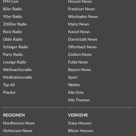
FFH Live
Hessen News
80er Radio
Frankfurt News
90er Radio
Wiesbaden News
2000er Radio
Mainz News
Rock Radio
Kassel News
Oldie Radio
Darmstadt News
Schlager Radio
Offenbach News
Party Radio
Gießen News
Lounge Radio
Fulda News
Weihnachtsradio
Bayern News
Meditationsradio
Sport
Top 40
Wetter
Playlist
Alle Orte
Alle Themen
REGIONEN
VERKEHR
Nordhessen News
Staus Hessen
Osthessen News
Blitzer Hessen