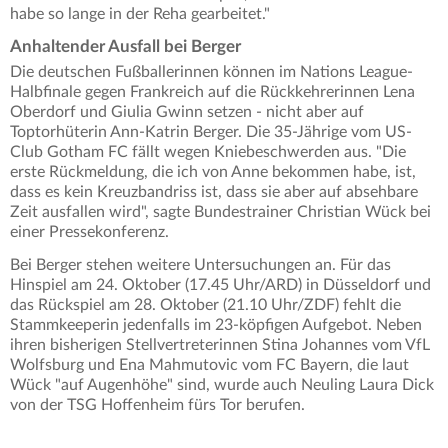
habe so lange in der Reha gearbeitet."
Anhaltender Ausfall bei Berger
Die deutschen Fußballerinnen können im Nations League-
Halbfinale gegen Frankreich auf die Rückkehrerinnen Lena
Oberdorf und Giulia Gwinn setzen - nicht aber auf
Toptorhüterin Ann-Katrin Berger. Die 35-Jährige vom US-
Club Gotham FC fällt wegen Kniebeschwerden aus. "Die
erste Rückmeldung, die ich von Anne bekommen habe, ist,
dass es kein Kreuzbandriss ist, dass sie aber auf absehbare
Zeit ausfallen wird", sagte Bundestrainer Christian Wück bei
einer Pressekonferenz.
Bei Berger stehen weitere Untersuchungen an. Für das
Hinspiel am 24. Oktober (17.45 Uhr/ARD) in Düsseldorf und
das Rückspiel am 28. Oktober (21.10 Uhr/ZDF) fehlt die
Stammkeeperin jedenfalls im 23-köpfigen Aufgebot. Neben
ihren bisherigen Stellvertreterinnen Stina Johannes vom VfL
Wolfsburg und Ena Mahmutovic vom FC Bayern, die laut
Wück "auf Augenhöhe" sind, wurde auch Neuling Laura Dick
von der TSG Hoffenheim fürs Tor berufen.