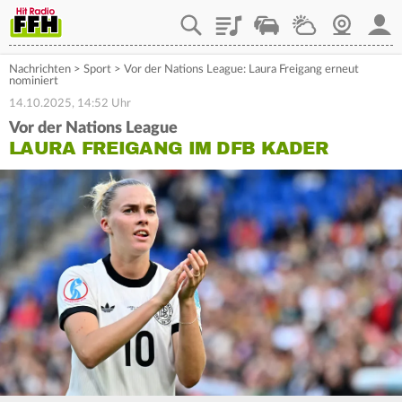
Playlist
Staupilot
Wetter
Webcam
Mein
Nachrichten
>
Sport
>
Vor der Nations League: Laura Freigang erneut
nominiert
14.10.2025, 14:52 Uhr
Vor der Nations League
LAURA FREIGANG IM DFB KADER