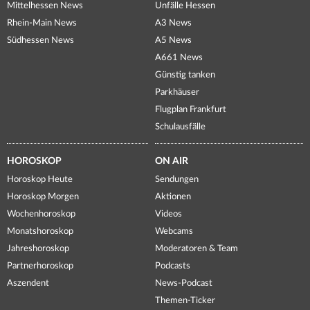
Mittelhessen News
Unfälle Hessen
Rhein-Main News
A3 News
Südhessen News
A5 News
A661 News
Günstig tanken
Parkhäuser
Flugplan Frankfurt
Schulausfälle
HOROSKOP
ON AIR
Horoskop Heute
Sendungen
Horoskop Morgen
Aktionen
Wochenhoroskop
Videos
Monatshoroskop
Webcams
Jahreshoroskop
Moderatoren & Team
Partnerhoroskop
Podcasts
Aszendent
News-Podcast
Themen-Ticker