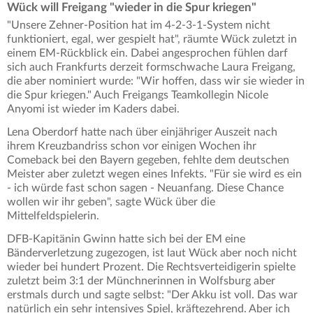
Wück will Freigang "wieder in die Spur kriegen"
"Unsere Zehner-Position hat im 4-2-3-1-System nicht
funktioniert, egal, wer gespielt hat", räumte Wück zuletzt in
einem EM-Rückblick ein. Dabei angesprochen fühlen darf
sich auch Frankfurts derzeit formschwache Laura Freigang,
die aber nominiert wurde: "Wir hoffen, dass wir sie wieder in
die Spur kriegen." Auch Freigangs Teamkollegin Nicole
Anyomi ist wieder im Kaders dabei.
Lena Oberdorf hatte nach über einjähriger Auszeit nach
ihrem Kreuzbandriss schon vor einigen Wochen ihr
Comeback bei den Bayern gegeben, fehlte dem deutschen
Meister aber zuletzt wegen eines Infekts. "Für sie wird es ein
- ich würde fast schon sagen - Neuanfang. Diese Chance
wollen wir ihr geben", sagte Wück über die
Mittelfeldspielerin.
DFB-Kapitänin Gwinn hatte sich bei der EM eine
Bänderverletzung zugezogen, ist laut Wück aber noch nicht
wieder bei hundert Prozent. Die Rechtsverteidigerin spielte
zuletzt beim 3:1 der Münchnerinnen in Wolfsburg aber
erstmals durch und sagte selbst: "Der Akku ist voll. Das war
natürlich ein sehr intensives Spiel, kräftezehrend. Aber ich