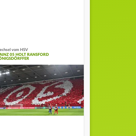
echsel vom HSV
AINZ 05 HOLT RANSFORD
ÖNIGSDÖRFFER