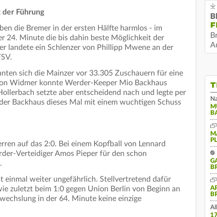
t der Führung
B
F
eben die Bremer in der ersten Hälfte harmlos - im
B
r 24. Minute die bis dahin beste Möglichkeit der
Au
r landete ein Schlenzer von Phillipp Mwene an der
FSV.
hnten sich die Mainzer vor 33.305 Zuschauern für eine
s von Widmer konnte Werder-Keeper Mio Backhaus
T
ollerbach setzte aber entscheidend nach und legte per
Na
der Backhaus dieses Mal mit einem wuchtigen Schuss
M
B
M
P
ren auf das 2:0. Bei einem Kopfball von Lennard
rder-Verteidiger Amos Pieper für den schon
G
.
B
 einmal weiter ungefährlich. Stellvertretend dafür
wie zuletzt beim 1:0 gegen Union Berlin von Beginn an
A
B
uswechslung in der 64. Minute keine einzige
Al
1