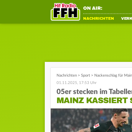
ON AIR:
NACHRICHTEN
VER
Nachrichten
>
Sport
>
Nackenschlag für Main
01.11.2025, 17:53 Uhr
05er stecken im Tabelle
MAINZ KASSIERT 