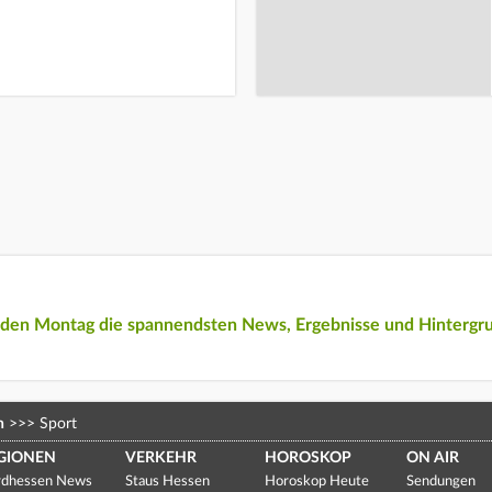
eden Montag die spannendsten News, Ergebnisse und Hintergr
n
>>>
Sport
GIONEN
VERKEHR
HOROSKOP
ON AIR
dhessen News
Staus Hessen
Horoskop Heute
Sendungen