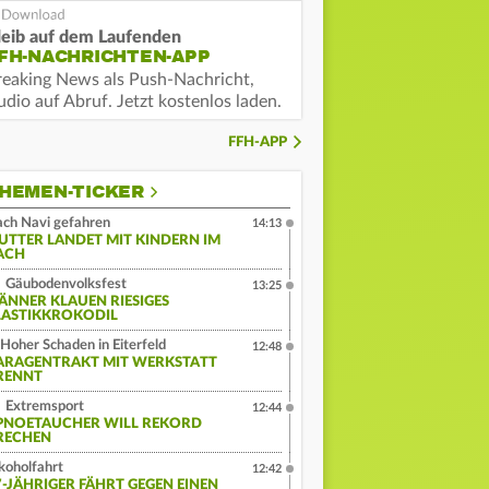
leib auf dem Laufenden
FH-NACHRICHTEN-APP
reaking News als Push-Nachricht,
dio auf Abruf. Jetzt kostenlos laden.
FFH-APP
HEMEN-TICKER
ch Navi gefahren
14:13
UTTER LANDET MIT KINDERN IM
ACH
Gäubodenvolksfest
13:25
ÄNNER KLAUEN RIESIGES
LASTIKKROKODIL
Hoher Schaden in Eiterfeld
12:48
ARAGENTRAKT MIT WERKSTATT
RENNT
Extremsport
12:44
PNOETAUCHER WILL REKORD
RECHEN
koholfahrt
12:42
7-JÄHRIGER FÄHRT GEGEN EINEN