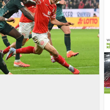
W
M
K