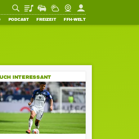
Playlist
Staupilot
Wetter
Webcam
Mein FFH
O
PODCAST
FREIZEIT
FFH-WELT
UCH INTERESSANT