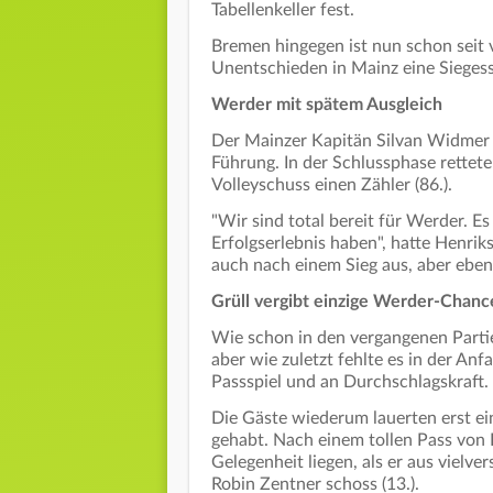
Tabellenkeller fest.
Bremen hingegen ist nun schon seit v
Unentschieden in Mainz eine Siegess
Werder mit spätem Ausgleich
Der Mainzer Kapitän Silvan Widmer b
Führung. In der Schlussphase rette
Volleyschuss einen Zähler (86.).
"Wir sind total bereit für Werder. Es
Erfolgserlebnis haben", hatte Henri
auch nach einem Sieg aus, aber eben 
Grüll vergibt einzige Werder-Chance
Wie schon in den vergangenen Partie
aber wie zuletzt fehlte es in der A
Passspiel und an Durchschlagskraft.
Die Gäste wiederum lauerten erst ei
gehabt. Nach einem tollen Pass von
Gelegenheit liegen, als er aus vielv
Robin Zentner schoss (13.).