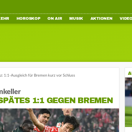
KEHR
HOROSKOP
ON AIR
MUSIK
AKTIONEN
VIDE
A
z: 1:1-Ausgleich für Bremen kurz vor Schluss
nkeller
SPÄTES 1:1 GEGEN BREMEN