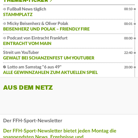
THEMEN-TICKER
Fußball News täglich
00:10
STAMMPLATZ
Micky Beisenherz & Oliver Polak
00:01
BEISENHERZ UND POLAK – FRIENDLY FIRE
Podcast von Eintracht Frankfurt
00:00
EINTRACHT VOM MAIN
Streit um YouTuber
22:40
GEWALT BEI SCHANZENFEST UM YOUTUBER
Lotto am Samstag "6 aus 49"
20:00
ALLE GEWINNZAHLEN ZUM AKTUELLEN SPIEL
AUS DEM NETZ
Der FFH-Sport-Newsletter
Der FFH-Sport-Newsletter bietet jeden Montag die
spannendsten News, Ergebnisse und