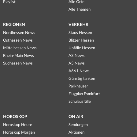
Playlist
Alle Orte
Alle Themen
REGIONEN
VERKEHR
Nordhessen News
Staus Hessen
Osthessen News
Blitzer Hessen
Mittelhessen News
Unfälle Hessen
Rhein-Main News
A3 News
Südhessen News
A5 News
A661 News
Günstig tanken
Parkhäuser
Flugplan Frankfurt
Schulausfälle
HOROSKOP
ON AIR
Horoskop Heute
Sendungen
Horoskop Morgen
Aktionen