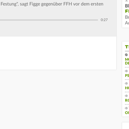
n Festung", sagt Figge gegenüber FFH vor dem ersten
B
F
B
0:27
Au
T
M
D
P
H
R
O