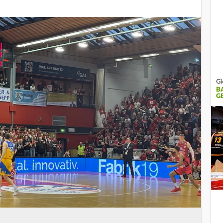
Gi
B
G