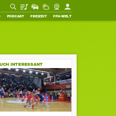
Playlist
Staupilot
Wetter
Webcam
Mein FFH
O
PODCAST
FREIZEIT
FFH-WELT
UCH INTERESSANT