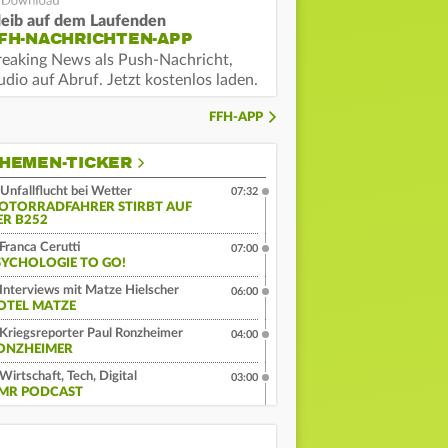
leib auf dem Laufenden
FH-NACHRICHTEN-APP
reaking News als Push-Nachricht,
dio auf Abruf. Jetzt kostenlos laden.
FFH-APP
HEMEN-TICKER
Unfallflucht bei Wetter
07:32
OTORRADFAHRER STIRBT AUF
ER B252
Franca Cerutti
07:00
SYCHOLOGIE TO GO!
Interviews mit Matze Hielscher
06:00
OTEL MATZE
Kriegsreporter Paul Ronzheimer
04:00
ONZHEIMER
Wirtschaft, Tech, Digital
03:00
MR PODCAST