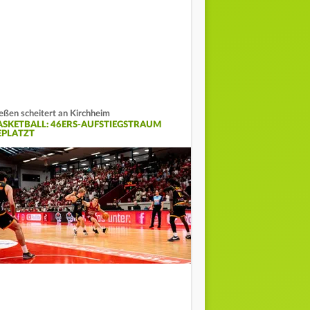
eßen scheitert an Kirchheim
ASKETBALL: 46ERS-AUFSTIEGSTRAUM
EPLATZT