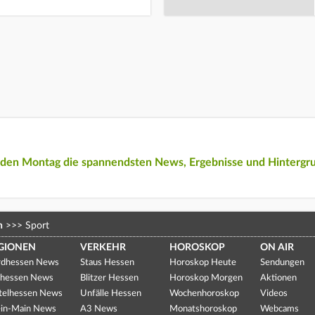
eden Montag die spannendsten News, Ergebnisse und Hintergr
n
>>>
Sport
GIONEN
VERKEHR
HOROSKOP
ON AIR
dhessen News
Staus Hessen
Horoskop Heute
Sendungen
hessen News
Blitzer Hessen
Horoskop Morgen
Aktionen
telhessen News
Unfälle Hessen
Wochenhoroskop
Videos
in-Main News
A3 News
Monatshoroskop
Webcams