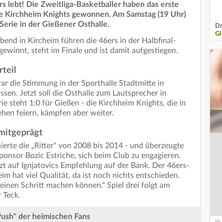
s lebt! Die Zweitliga-Basketballer haben das erste
die Kirchheim Knights gewonnen. Am Samstag (19 Uhr)
Serie in der Gießener Osthalle.
Dr
G
nd in Kircheim führen die 46ers in der Halbfinal-
 gewinnt, steht im Finale und ist damit aufgestiegen.
teil
r die Stimmung in der Sporthalle Stadtmitte in
ssen. Jetzt soll die Osthalle zum Lautsprecher in
e steht 1:0 für Gießen - die Kirchheim Knights, die in
hen feiern, kämpfen aber weiter.
 mitgeprägt
nierte die „Ritter" von 2008 bis 2014 - und überzeugte
nsor Bozic Estriche, sich beim Club zu engagieren.
zt auf Ignjatovics Empfehlung auf der Bank. Der 46ers-
m hat viel Qualität, da ist noch nichts entschieden.
leinen Schritt machen können." Spiel drei folgt am
 Teck.
Push" der heimischen Fans