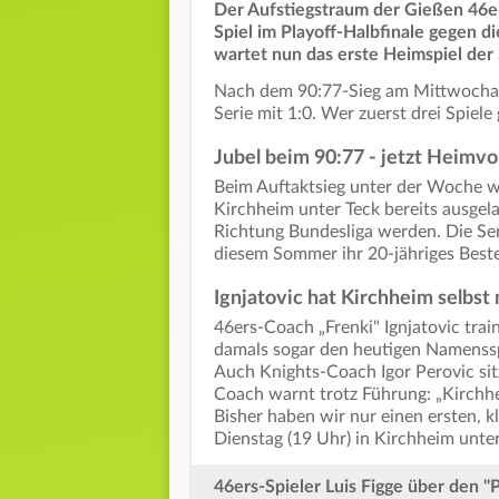
Der Aufstiegstraum der Gießen 46er
Spiel im Playoff-Halbfinale gegen 
wartet nun das erste Heimspiel der 
Nach dem 90:77-Sieg am Mittwochabe
Serie mit 1:0. Wer zuerst drei Spiele
Jubel beim 90:77 - jetzt Heimvor
Beim Auftaktsieg unter der Woche wa
Kirchheim unter Teck bereits ausgela
Richtung Bundesliga werden. Die Seri
diesem Sommer ihr 20-jähriges Beste
Ignjatovic hat Kirchheim selbst
46ers-Coach „Frenki" Ignjatovic trai
damals sogar den heutigen Namensspo
Auch Knights-Coach Igor Perovic sit
Coach warnt trotz Führung: „Kirchhei
Bisher haben wir nur einen ersten, k
Dienstag (19 Uhr) in Kirchheim unter
46ers-Spieler Luis Figge über den "