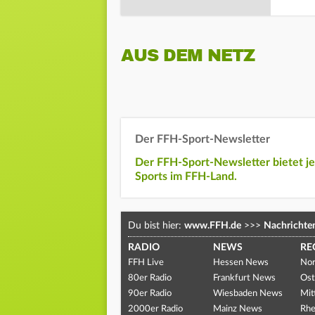
AUS DEM NETZ
Der FFH-Sport-Newsletter
Der FFH-Sport-Newsletter bietet j
Sports im FFH-Land.
Du bist hier:
www.FFH.de
>>>
Nachrichte
RADIO
NEWS
RE
FFH Live
Hessen News
Nor
80er Radio
Frankfurt News
Ost
90er Radio
Wiesbaden News
Mit
2000er Radio
Mainz News
Rhe