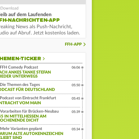
leib auf dem Laufenden
FH-NACHRICHTEN-APP
reaking News als Push-Nachricht,
dio auf Abruf. Jetzt kostenlos laden.
FFH-APP
HEMEN-TICKER
FFH Comedy Podcast
06:06
ACH ANKES TANKE STEFAN
IEDER UNTERWEGS
Die Themen des Tages
05:50
ODCAST FÜR DEUTSCHLAND
Podcast von Eintracht Frankfurt
05:45
INTRACHT VOM MAIN
Vorarbeiten für Brücken-Neubau
05:39
45 IN MITTELHESSEN AM
OCHENENDE DICHT
Mehr Varianten geplant
05:34
ARUM ALTE AUTOKENNZEICHEN
ELIEBT SIND