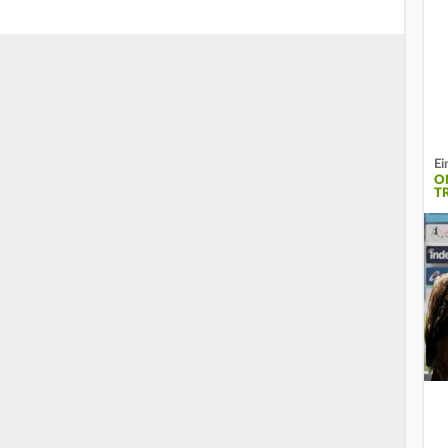
Ei
O
T