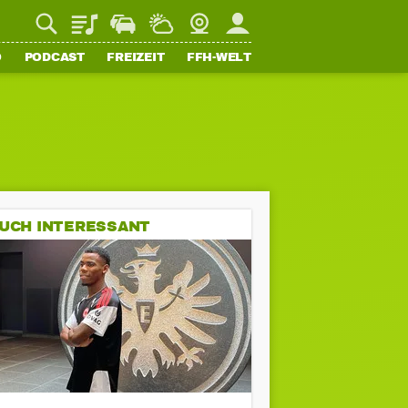
Playlist
Staupilot
Wetter
Webcam
Mein FFH
O
PODCAST
FREIZEIT
FFH-WELT
UCH INTERESSANT