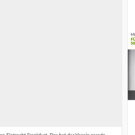
Mi
F
SI