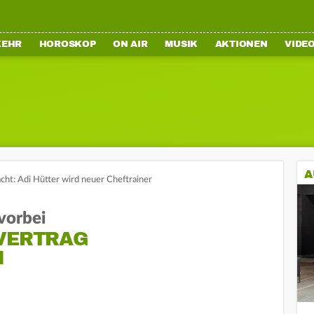
KEHR
HOROSKOP
ON AIR
MUSIK
AKTIONEN
VIDE
A
acht: Adi Hütter wird neuer Cheftrainer
vorbei
 VERTRAG
N