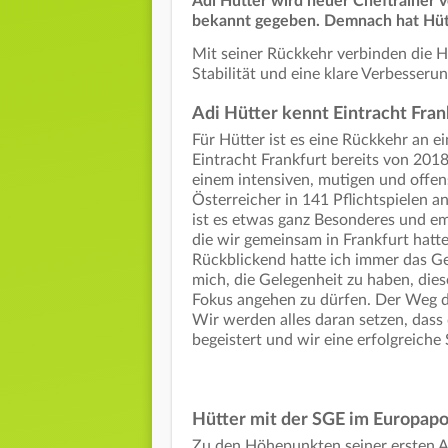
Adi Hütter wird neuer Cheftrainer v
bekannt gegeben. Demnach hat Hütt
Mit seiner Rückkehr verbinden die H
Stabilität und eine klare Verbesseru
Adi Hütter kennt Eintracht Fran
Für Hütter ist es eine Rückkehr an ei
Eintracht Frankfurt bereits von 2018
einem intensiven, mutigen und offens
Österreicher in 141 Pflichtspielen an
ist es etwas ganz Besonderes und emo
die wir gemeinsam in Frankfurt hatte
Rückblickend hatte ich immer das Ge
mich, die Gelegenheit zu haben, dies
Fokus angehen zu dürfen. Der Weg d
Wir werden alles daran setzen, das
begeistert und wir eine erfolgreiche 
Hütter mit der SGE im Europapo
Zu den Höhepunkten seiner ersten Am