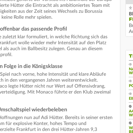
ierte Hütter die Eintracht als ambitioniertes Team mit
igkeiten aus der Zeit seines Wechsels zu Borussia
B
keine Rolle mehr spielen.
F
B
offenbar das passende Profil
Au
uletzt klar formuliert, in welche Richtung sich das
Frankfurt wolle wieder mehr Intensität auf den Platz
 als auch im Ballbesitz zulegen. Genau an diesem
rofil.
T
 Folge in die Königsklasse
N
W
 Spiel nach vorne, hohe Intensität und klare Abläufe
sich in den vergangenen Jahren weiterentwickelt.
co legte Hütter nicht nur Wert auf Offensivdrang,
P
tverteidigung. Mit Monaco führte er den Klub zweimal
E
Umschaltspiel wiederbeleben
A
W
offnungen nun auf Adi Hütter. Bereits in seiner ersten
ihm für explosive Konter, hohes Tempo und
W
erzielte Frankfurt in den drei Hütter-Jahren 9,3
B