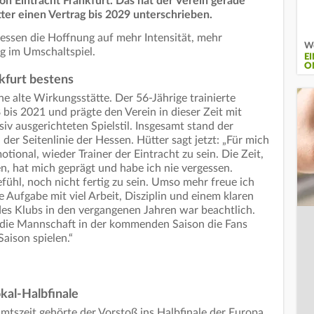
on Eintracht Frankfurt. Das hat der Verein gerade
er einen Vertrag bis 2029 unterschrieben.
essen die Hoffnung auf mehr Intensität, mehr
We
ng im Umschaltspiel.
E
O
kfurt bestens
ne alte Wirkungsstätte. Der 56-Jährige trainierte
 bis 2021 und prägte den Verein in dieser Zeit mit
iv ausgerichteten Spielstil. Insgesamt stand der
 der Seitenlinie der Hessen. Hütter sagt jetzt: „Für mich
tional, wieder Trainer der Eintracht zu sein. Die Zeit,
n, hat mich geprägt und habe ich nie vergessen.
fühl, noch nicht fertig zu sein. Umso mehr freue ich
e Aufgabe mit viel Arbeit, Disziplin und einem klaren
es Klubs in den vergangenen Jahren war beachtlich.
s die Mannschaft in der kommenden Saison die Fans
Saison spielen.“
kal-Halbfinale
tszeit gehörte der Vorstoß ins Halbfinale der Europa