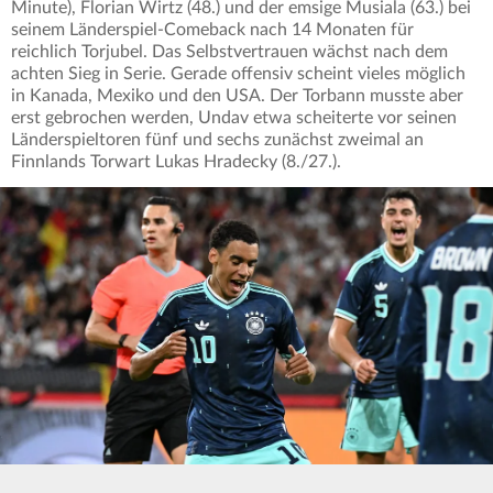
Minute), Florian Wirtz (48.) und der emsige Musiala (63.) bei
seinem Länderspiel-Comeback nach 14 Monaten für
reichlich Torjubel. Das Selbstvertrauen wächst nach dem
achten Sieg in Serie. Gerade offensiv scheint vieles möglich
in Kanada, Mexiko und den USA. Der Torbann musste aber
erst gebrochen werden, Undav etwa scheiterte vor seinen
Länderspieltoren fünf und sechs zunächst zweimal an
Finnlands Torwart Lukas Hradecky (8./27.).