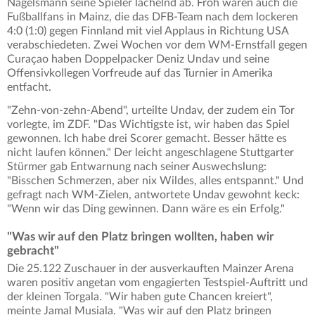
Nagelsmann seine Spieler lächelnd ab. Froh waren auch die
Fußballfans in Mainz, die das DFB-Team nach dem lockeren
4:0 (1:0) gegen Finnland mit viel Applaus in Richtung USA
verabschiedeten. Zwei Wochen vor dem WM-Ernstfall gegen
Curaçao haben Doppelpacker Deniz Undav und seine
Offensivkollegen Vorfreude auf das Turnier in Amerika
entfacht.
"Zehn-von-zehn-Abend", urteilte Undav, der zudem ein Tor
vorlegte, im ZDF. "Das Wichtigste ist, wir haben das Spiel
gewonnen. Ich habe drei Scorer gemacht. Besser hätte es
nicht laufen können." Der leicht angeschlagene Stuttgarter
Stürmer gab Entwarnung nach seiner Auswechslung:
"Bisschen Schmerzen, aber nix Wildes, alles entspannt." Und
gefragt nach WM-Zielen, antwortete Undav gewohnt keck:
"Wenn wir das Ding gewinnen. Dann wäre es ein Erfolg."
"Was wir auf den Platz bringen wollten, haben wir
gebracht"
Die 25.122 Zuschauer in der ausverkauften Mainzer Arena
waren positiv angetan vom engagierten Testspiel-Auftritt und
der kleinen Torgala. "Wir haben gute Chancen kreiert",
meinte Jamal Musiala. "Was wir auf den Platz bringen