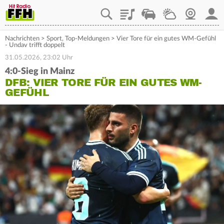
Playlist
Staupilot
Wetter
Webcam
Mein
Nachrichten
>
Sport
,
Top-Meldungen
>
Vier Tore für ein gutes WM-Gefühl
- Undav trifft doppelt
31.05.2026, 23:02 Uhr
4:0-Sieg in Mainz
DFB: VIER TORE FÜR EIN GUTES WM-
GEFÜHL