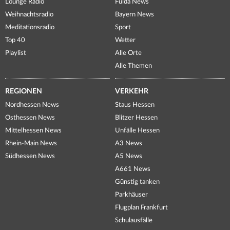
Lounge Radio
Fulda News
Weihnachtsradio
Bayern News
Meditationsradio
Sport
Top 40
Wetter
Playlist
Alle Orte
Alle Themen
REGIONEN
VERKEHR
Nordhessen News
Staus Hessen
Osthessen News
Blitzer Hessen
Mittelhessen News
Unfälle Hessen
Rhein-Main News
A3 News
Südhessen News
A5 News
A661 News
Günstig tanken
Parkhäuser
Flugplan Frankfurt
Schulausfälle