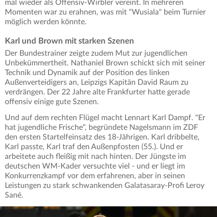
mal wieder als Offensiv-Wirbler vereint. In mehreren
Momenten war zu erahnen, was mit "Wusiala" beim Turnier
möglich werden könnte.
Karl und Brown mit starken Szenen
Der Bundestrainer zeigte zudem Mut zur jugendlichen
Unbekümmertheit. Nathaniel Brown schickt sich mit seiner
Technik und Dynamik auf der Position des linken
Außenverteidigers an, Leipzigs Kapitän David Raum zu
verdrängen. Der 22 Jahre alte Frankfurter hatte gerade
offensiv einige gute Szenen.
Und auf dem rechten Flügel macht Lennart Karl Dampf. "Er
hat jugendliche Frische", begründete Nagelsmann im ZDF
den ersten Startelfeinsatz des 18-Jährigen. Karl dribbelte,
Karl passte, Karl traf den Außenpfosten (55.). Und er
arbeitete auch fleißig mit nach hinten. Der Jüngste im
deutschen WM-Kader versuchte viel - und er liegt im
Konkurrenzkampf vor dem erfahrenen, aber in seinen
Leistungen zu stark schwankenden Galatasaray-Profi Leroy
Sané.