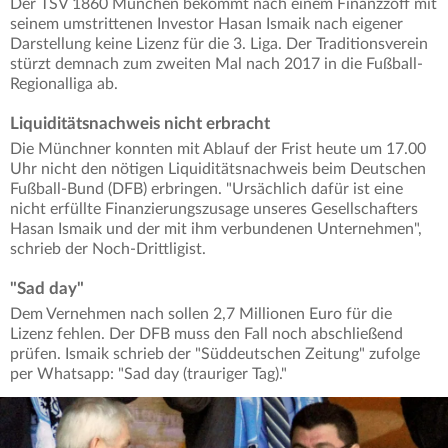
Der TSV 1860 München bekommt nach einem Finanzzoff mit
seinem umstrittenen Investor Hasan Ismaik nach eigener
Darstellung keine Lizenz für die 3. Liga. Der Traditionsverein
stürzt demnach zum zweiten Mal nach 2017 in die Fußball-
Regionalliga ab.
Liquiditätsnachweis nicht erbracht
Die Münchner konnten mit Ablauf der Frist heute um 17.00
Uhr nicht den nötigen Liquiditätsnachweis beim Deutschen
Fußball-Bund (DFB) erbringen. "Ursächlich dafür ist eine
nicht erfüllte Finanzierungszusage unseres Gesellschafters
Hasan Ismaik und der mit ihm verbundenen Unternehmen",
schrieb der Noch-Drittligist.
"Sad day"
Dem Vernehmen nach sollen 2,7 Millionen Euro für die
Lizenz fehlen. Der DFB muss den Fall noch abschließend
prüfen. Ismaik schrieb der "Süddeutschen Zeitung" zufolge
per Whatsapp: "Sad day (trauriger Tag)."