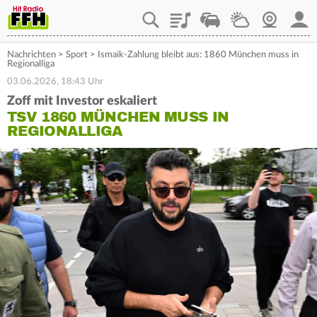
Playlist
Staupilot
Wetter
Webcam
Mein
Nachrichten
>
Sport
>
Ismaik-Zahlung bleibt aus: 1860 München muss in
Regionalliga
03.06.2026, 18:43 Uhr
Zoff mit Investor eskaliert
TSV 1860 MÜNCHEN MUSS IN
REGIONALLIGA