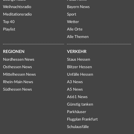
Weihnachtsradio
Bayern News
Meditationsradio
Sport
Top 40
Wetter
Playlist
Alle Orte
Alle Themen
REGIONEN
VERKEHR
Nordhessen News
Staus Hessen
Osthessen News
Blitzer Hessen
Mittelhessen News
Unfälle Hessen
Rhein-Main News
A3 News
Südhessen News
A5 News
A661 News
Günstig tanken
Parkhäuser
Flugplan Frankfurt
Schulausfälle