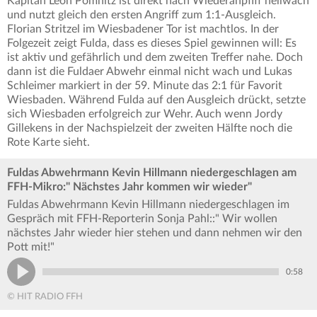
Kapitän Leon Pomnitz ist direkt nach Wiederanpfiff hellwach
und nutzt gleich den ersten Angriff zum 1:1-Ausgleich.
Florian Stritzel im Wiesbadener Tor ist machtlos. In der
Folgezeit zeigt Fulda, dass es dieses Spiel gewinnen will: Es
ist aktiv und gefährlich und dem zweiten Treffer nahe. Doch
dann ist die Fuldaer Abwehr einmal nicht wach und Lukas
Schleimer markiert in der 59. Minute das 2:1 für Favorit
Wiesbaden. Während Fulda auf den Ausgleich drückt, setzte
sich Wiesbaden erfolgreich zur Wehr. Auch wenn Jordy
Gillekens in der Nachspielzeit der zweiten Hälfte noch die
Rote Karte sieht.
Fuldas Abwehrmann Kevin Hillmann niedergeschlagen am
FFH-Mikro:" Nächstes Jahr kommen wir wieder"
Fuldas Abwehrmann Kevin Hillmann niedergeschlagen im
Gespräch mit FFH-Reporterin Sonja Pahl::" Wir wollen
nächstes Jahr wieder hier stehen und dann nehmen wir den
Pott mit!"
0:58
© HIT RADIO FFH