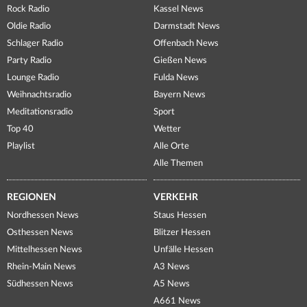
Rock Radio
Kassel News
Oldie Radio
Darmstadt News
Schlager Radio
Offenbach News
Party Radio
Gießen News
Lounge Radio
Fulda News
Weihnachtsradio
Bayern News
Meditationsradio
Sport
Top 40
Wetter
Playlist
Alle Orte
Alle Themen
REGIONEN
VERKEHR
Nordhessen News
Staus Hessen
Osthessen News
Blitzer Hessen
Mittelhessen News
Unfälle Hessen
Rhein-Main News
A3 News
Südhessen News
A5 News
A661 News