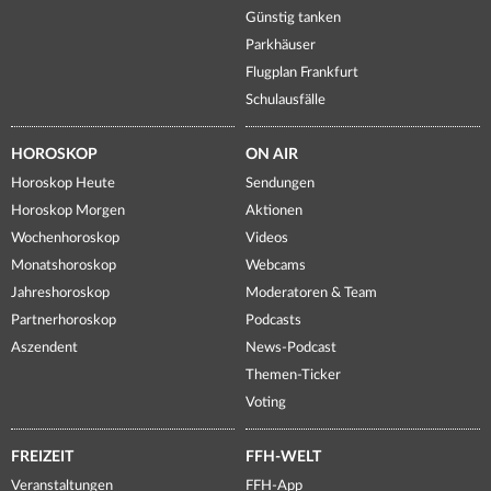
Günstig tanken
Parkhäuser
Flugplan Frankfurt
Schulausfälle
HOROSKOP
ON AIR
Horoskop Heute
Sendungen
Horoskop Morgen
Aktionen
Wochenhoroskop
Videos
Monatshoroskop
Webcams
Jahreshoroskop
Moderatoren & Team
Partnerhoroskop
Podcasts
Aszendent
News-Podcast
Themen-Ticker
Voting
FREIZEIT
FFH-WELT
Veranstaltungen
FFH-App