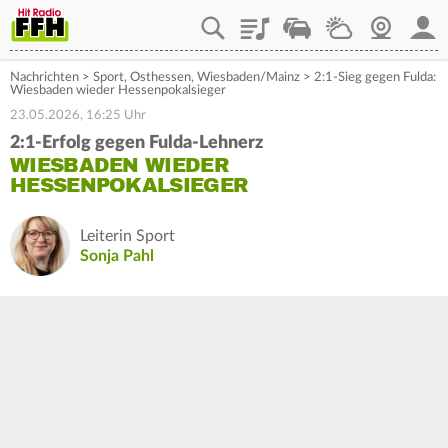
Playlist
Staupilot
Wetter
Webcam
Mein
Nachrichten
>
Sport
,
Osthessen
,
Wiesbaden/Mainz
>
2:1-Sieg gegen Fulda:
Wiesbaden wieder Hessenpokalsieger
23.05.2026, 16:25 Uhr
2:1-Erfolg gegen Fulda-Lehnerz
WIESBADEN WIEDER
HESSENPOKALSIEGER
Leiterin Sport
Sonja Pahl