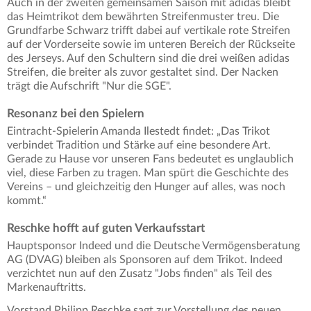
Auch in der zweiten gemeinsamen Saison mit adidas bleibt
das Heimtrikot dem bewährten Streifenmuster treu. Die
Grundfarbe Schwarz trifft dabei auf vertikale rote Streifen
auf der Vorderseite sowie im unteren Bereich der Rückseite
des Jerseys. Auf den Schultern sind die drei weißen adidas
Streifen, die breiter als zuvor gestaltet sind. Der Nacken
trägt die Aufschrift "Nur die SGE".
Resonanz bei den Spielern
Eintracht-Spielerin Amanda Ilestedt findet: „Das Trikot
verbindet Tradition und Stärke auf eine besondere Art.
Gerade zu Hause vor unseren Fans bedeutet es unglaublich
viel, diese Farben zu tragen. Man spürt die Geschichte des
Vereins – und gleichzeitig den Hunger auf alles, was noch
kommt.“
Reschke hofft auf guten Verkaufsstart
Hauptsponsor Indeed und die Deutsche Vermögensberatung
AG (DVAG) bleiben als Sponsoren auf dem Trikot. Indeed
verzichtet nun auf den Zusatz "Jobs finden" als Teil des
Markenauftritts.
Vorstand Philipp Reschke sagt zur Vorstellung des neuen