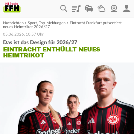
Playlist
Staupilot
Wetter
Webcam
Mein
Nachrichten
>
Sport
,
Top-Meldungen
>
Eintracht Frankfurt präsentiert
neues Heimtrikot 2026/27
05.06.2026, 10:57 Uhr
Das ist das Design für 2026/27
EINTRACHT ENTHÜLLT NEUES
HEIMTRIKOT