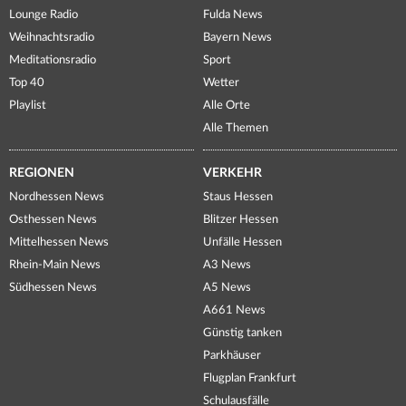
Lounge Radio
Fulda News
Weihnachtsradio
Bayern News
Meditationsradio
Sport
Top 40
Wetter
Playlist
Alle Orte
Alle Themen
REGIONEN
VERKEHR
Nordhessen News
Staus Hessen
Osthessen News
Blitzer Hessen
Mittelhessen News
Unfälle Hessen
Rhein-Main News
A3 News
Südhessen News
A5 News
A661 News
Günstig tanken
Parkhäuser
Flugplan Frankfurt
Schulausfälle