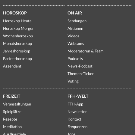
HOROSKOP
ON AIR
Horoskop Heute
Sendungen
Horoskop Morgen
Aktionen
Wochenhoroskop
Videos
Monatshoroskop
Webcams
Jahreshoroskop
Moderatoren & Team
Partnerhoroskop
Podcasts
Aszendent
News-Podcast
Themen-Ticker
Voting
FREIZEIT
FFH-WELT
Veranstaltungen
FFH-App
Spielplätze
Newsletter
Rezepte
Kontakt
Meditation
Frequenzen
Ausflugsziele
Jobs