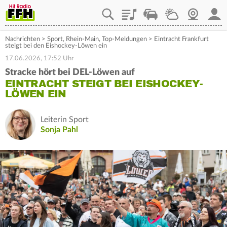
Playlist
Staupilot
Wetter
Webcam
Mein
Nachrichten
>
Sport
,
Rhein-Main
,
Top-Meldungen
>
Eintracht Frankfurt
steigt bei den Eishockey-Löwen ein
17.06.2026, 17:52 Uhr
Stracke hört bei DEL-Löwen auf
EINTRACHT STEIGT BEI EISHOCKEY-
LÖWEN EIN
Leiterin Sport
Sonja Pahl