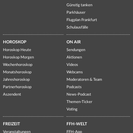
Günstig tanken
Parkhäuser
Flugplan Frankfurt
Schulausfälle
HOROSKOP
ON AIR
Horoskop Heute
Sendungen
Horoskop Morgen
Aktionen
Wochenhoroskop
Videos
Monatshoroskop
Webcams
Jahreshoroskop
Moderatoren & Team
Partnerhoroskop
Podcasts
Aszendent
News-Podcast
Themen-Ticker
Voting
FREIZEIT
FFH-WELT
Veranstaltungen
FFH-App