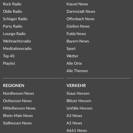
Rock Radio
Kassel News
Oldie Radio
Darmstadt News
Schlager Radio
Offenbach News
Party Radio
Gießen News
Lounge Radio
Fulda News
Weihnachtsradio
Bayern News
Meditationsradio
Sport
Top 40
Wetter
Playlist
Alle Orte
Alle Themen
REGIONEN
VERKEHR
Nordhessen News
Staus Hessen
Osthessen News
Blitzer Hessen
Mittelhessen News
Unfälle Hessen
Rhein-Main News
A3 News
Südhessen News
A5 News
A661 News