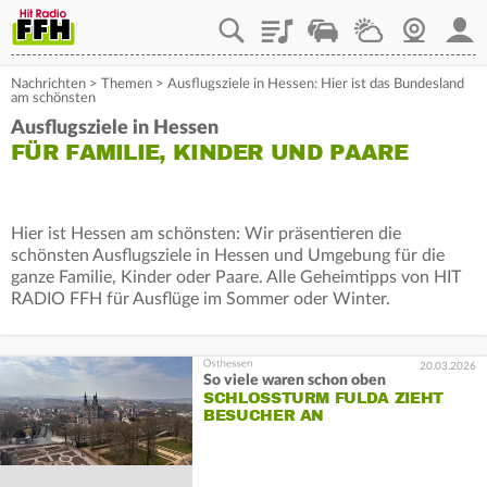
Playlist
Staupilot
Wetter
Webcam
Mein
Nachrichten
>
Themen
>
Ausflugsziele in Hessen: Hier ist das Bundesland
am schönsten
Ausflugsziele in Hessen
FÜR FAMILIE, KINDER UND PAARE
Hier ist Hessen am schönsten: Wir präsentieren die
schönsten Ausflugsziele in Hessen und Umgebung für die
ganze Familie, Kinder oder Paare. Alle Geheimtipps von HIT
RADIO FFH für Ausflüge im Sommer oder Winter.
20.03.2026
So viele waren schon oben
SCHLOSSTURM FULDA ZIEHT
BESUCHER AN