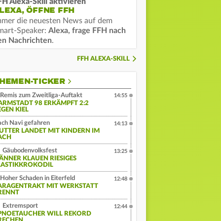
FH Alexa-Skill aktivieren
LEXA, ÖFFNE FFH
mmer die neuesten News auf dem
mart-Speaker:
Alexa, frage FFH nach
en Nachrichten
.
FFH ALEXA-SKILL
HEMEN-TICKER
Remis zum Zweitliga-Auftakt
14:55
ARMSTADT 98 ERKÄMPFT 2:2
EGEN KIEL
ch Navi gefahren
14:13
UTTER LANDET MIT KINDERN IM
ACH
Gäubodenvolksfest
13:25
ÄNNER KLAUEN RIESIGES
LASTIKKROKODIL
Hoher Schaden in Eiterfeld
12:48
ARAGENTRAKT MIT WERKSTATT
RENNT
Extremsport
12:44
PNOETAUCHER WILL REKORD
RECHEN