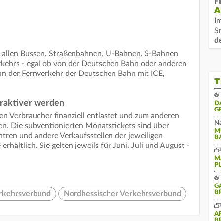
F
A
I
S
d
in allen Bussen, Straßenbahnen, U-Bahnen, S-Bahnen
kehrs - egal ob von der Deutschen Bahn oder anderen
nn der Fernverkehr der Deutschen Bahn mit ICE,
T
traktiver werden
D
G
en Verbraucher finanziell entlastet und zum anderen
Na
n. Die subventionierten Monatstickets sind über
M
tren und andere Verkaufsstellen der jeweiligen
B
ältlich. Sie gelten jeweils für Juni, Juli und August -
M
P
G
B
rkehrsverbund
Nordhessischer Verkehrsverbund
A
B