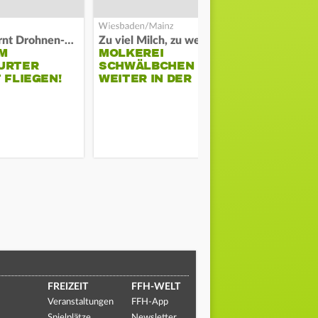
Polizei warnt Drohnen-Besitzer
Zu viel Milch, zu wenig Abnehme
M
MOLKEREI
DARMSTAD
URTER
SCHWÄLBCHEN
ERKÄMPFT
 FLIEGEN!
WEITER IN DER
GEGEN KI
KRISE
FREIZEIT
FFH-WELT
Veranstaltungen
FFH-App
Spielplätze
Newsletter