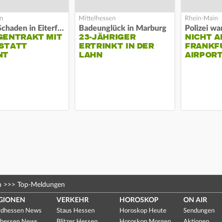
Hoher Schaden in Eiterfeld
Badeunglück in Marburg
GENTRAKT MIT
23-JÄHRIGER
NICHT A
STATT
ERTRINKT IN DER
FRANKF
NT
LAHN
AIRPORT
n
>>>
Top-Meldungen
GIONEN
VERKEHR
HOROSKOP
ON AIR
dhessen News
Staus Hessen
Horoskop Heute
Sendungen
hessen News
Blitzer Hessen
Horoskop Morgen
Aktionen