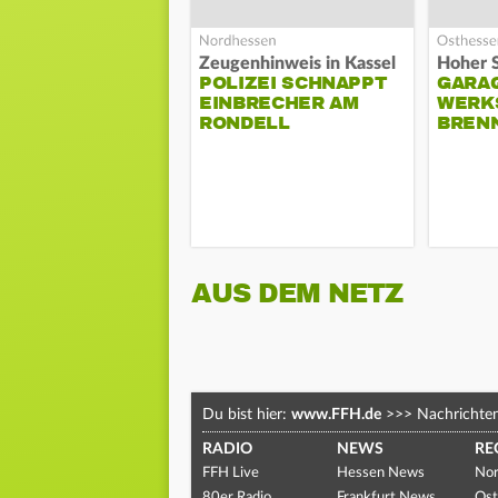
Zeugenhinweis in Kassel
POLIZEI SCHNAPPT
GARA
EINBRECHER AM
WERK
RONDELL
BREN
AUS DEM NETZ
Du bist hier:
www.FFH.de
>>>
Nachrichte
RADIO
NEWS
RE
FFH Live
Hessen News
Nor
80er Radio
Frankfurt News
Ost