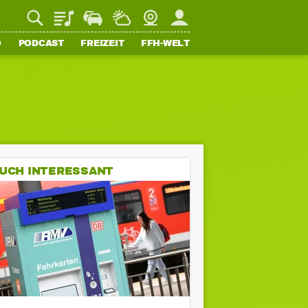
Playlist
Staupilot
Wetter
Webcam
Mein FFH
O
PODCAST
FREIZEIT
FFH-WELT
UCH INTERESSANT