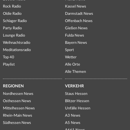
Rock Radio
Kassel News
Oldie Radio
Darmstadt News
Schlager Radio
Offenbach News
Party Radio
Gießen News
Lounge Radio
Fulda News
Weihnachtsradio
Bayern News
Meditationsradio
Sport
Top 40
Wetter
Playlist
Alle Orte
Alle Themen
REGIONEN
VERKEHR
Nordhessen News
Staus Hessen
Osthessen News
Blitzer Hessen
Mittelhessen News
Unfälle Hessen
Rhein-Main News
A3 News
Südhessen News
A5 News