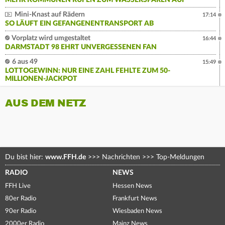
MEHR KOMMUNEN RUFEN ZUM WASSERSPAREN AUF
Mini-Knast auf Rädern
17:14
SO LÄUFT EIN GEFANGENENTRANSPORT AB
Vorplatz wird umgestaltet
16:44
DARMSTADT 98 EHRT UNVERGESSENEN FAN
6 aus 49
15:49
LOTTOGEWINN: NUR EINE ZAHL FEHLTE ZUM 50-
MILLIONEN-JACKPOT
AUS DEM NETZ
Du bist hier:
www.FFH.de
>>>
Nachrichten
>>>
Top-Meldungen
RADIO
NEWS
FFH Live
Hessen News
80er Radio
Frankfurt News
90er Radio
Wiesbaden News
2000er Radio
Mainz News