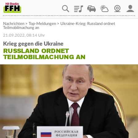
Playlist
Staupilot
Wetter
Webcam
Mein
Nachrichten
>
Top-Meldungen
>
Ukraine-Krieg: Russland ordnet
Teilmobilmachung an
21.09.2022, 08:14 Uhr
Krieg gegen die Ukraine
RUSSLAND ORDNET
TEILMOBILMACHUNG AN