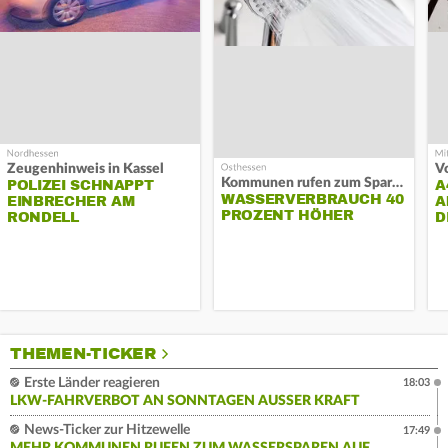
Zeugenhinweis in Kassel
Kommunen rufen zum Sparen auf
POLIZEI SCHNAPPT
A
WASSERVERBRAUCH 40
EINBRECHER AM
A
PROZENT HÖHER
RONDELL
D
THEMEN-TICKER
Erste Länder reagieren
18:03
LKW-FAHRVERBOT AN SONNTAGEN AUSSER KRAFT
News-Ticker zur Hitzewelle
17:49