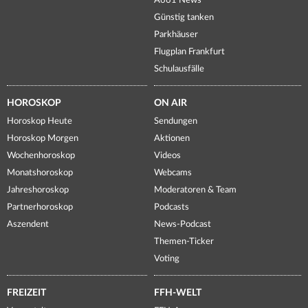
A661 News
Günstig tanken
Parkhäuser
Flugplan Frankfurt
Schulausfälle
HOROSKOP
ON AIR
Horoskop Heute
Sendungen
Horoskop Morgen
Aktionen
Wochenhoroskop
Videos
Monatshoroskop
Webcams
Jahreshoroskop
Moderatoren & Team
Partnerhoroskop
Podcasts
Aszendent
News-Podcast
Themen-Ticker
Voting
FREIZEIT
FFH-WELT