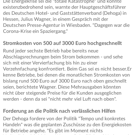
Die Energiekrise sei die "totale Katastrophe" und könnte
existenzbedrohend sein, warnte der Hauptgeschäftsführer
des Deutschen Hotel- und Gaststättenverband (Dehoga) in
Hessen, Julius Wagner, in einem Gespräch mit der
Deutschen Presse-Agentur in Wiesbaden. "Dagegen war die
Corona-Krise ein Spaziergang."
Stromkosten von 500 auf 3000 Euro hochgeschnellt
Rund jeder sechste Betrieb habe bereits neue
Abschlagsrechnungen beim Strom bekommen - und sehe
sich mit einer Vervierfachung bis hin zu einer
Verzehnfachung konfrontiert. Beim Gas sei es nicht besser.Er
kenne Betriebe, bei denen die monatlichen Stromkosten von
bislang rund 500 Euro auf 3000 Euro nach oben geschnellt
seien, berichtete Wagner. Diese Mehrausgaben könnten
nicht über steigende Preise für die Kunden ausgeglichen
werden - denn da sei "nicht mehr viel Luft nach oben".
Forderung an die Politik nach verlässlichen Hilfen
Der Dehoga fordere von der Politik "Tempo und konkretes
Handeln" was die geplanten Zuschüsse zu den Energiekosten
für Betriebe angehe. "Es gibt im Moment nichts