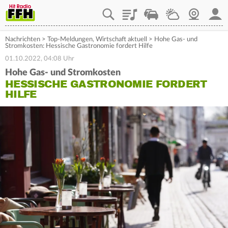
Playlist
Staupilot
Wetter
Webcam
Mein
Nachrichten
>
Top-Meldungen
,
Wirtschaft aktuell
>
Hohe Gas- und
Stromkosten: Hessische Gastronomie fordert Hilfe
01.10.2022, 04:08 Uhr
Hohe Gas- und Stromkosten
HESSISCHE GASTRONOMIE FORDERT
HILFE