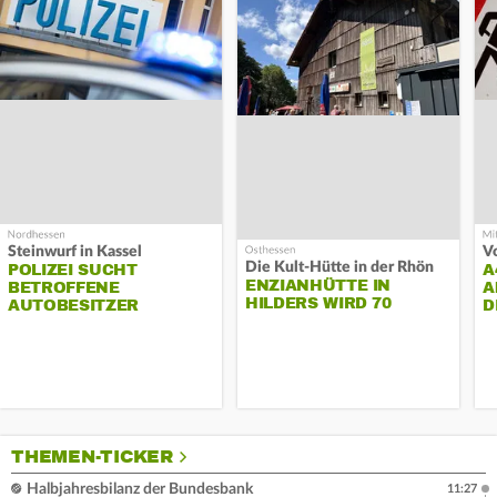
Steinwurf in Kassel
Die Kult-Hütte in der Rhön
POLIZEI SUCHT
A
ENZIANHÜTTE IN
BETROFFENE
A
HILDERS WIRD 70
AUTOBESITZER
D
THEMEN-TICKER
Halbjahresbilanz der Bundesbank
11:27