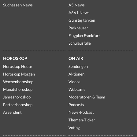
Südhessen News
A5 News
A661 News
Günstig tanken
Parkhäuser
Flugplan Frankfurt
Schulausfälle
HOROSKOP
ON AIR
Horoskop Heute
Sendungen
Horoskop Morgen
Aktionen
Wochenhoroskop
Videos
Monatshoroskop
Webcams
Jahreshoroskop
Moderatoren & Team
Partnerhoroskop
Podcasts
Aszendent
News-Podcast
Themen-Ticker
Voting