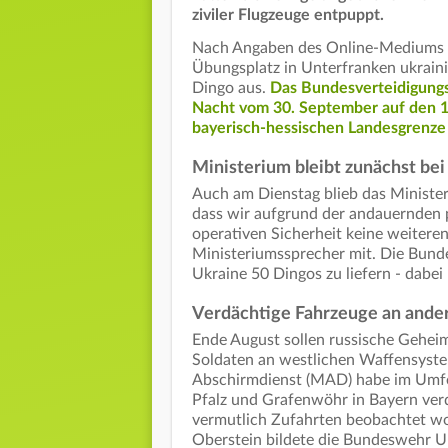
ziviler Flugzeuge entpuppt.
Nach Angaben des Online-Mediums "B
Übungsplatz in Unterfranken ukrain
Dingo aus.
Das Bundesverteidigungsm
Nacht vom 30. September auf den 1
bayerisch-hessischen Landesgrenze 
Ministerium bleibt zunächst be
Auch am Dienstag blieb das Ministeri
dass wir aufgrund der andauernden 
operativen Sicherheit keine weitere
Ministeriumssprecher mit. Die Bund
Ukraine 50 Dingos zu liefern - dabei
Verdächtige Fahrzeuge an ande
Ende August sollen russische Geheim
Soldaten an westlichen Waffensyste
Abschirmdienst (MAD) habe im Umfel
Pfalz und Grafenwöhr in Bayern ver
vermutlich Zufahrten beobachtet word
Oberstein bildete die Bundeswehr Uk