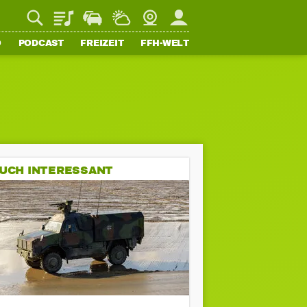
Playlist
Staupilot
Wetter
Webcam
Mein FFH
O
PODCAST
FREIZEIT
FFH-WELT
UCH INTERESSANT