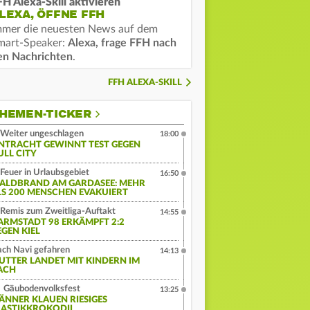
FH Alexa-Skill aktivieren
LEXA, ÖFFNE FFH
mmer die neuesten News auf dem
mart-Speaker:
Alexa, frage FFH nach
en Nachrichten
.
FFH ALEXA-SKILL
HEMEN-TICKER
Weiter ungeschlagen
18:00
INTRACHT GEWINNT TEST GEGEN
ULL CITY
Feuer in Urlaubsgebiet
16:50
ALDBRAND AM GARDASEE: MEHR
LS 200 MENSCHEN EVAKUIERT
Remis zum Zweitliga-Auftakt
14:55
ARMSTADT 98 ERKÄMPFT 2:2
EGEN KIEL
ch Navi gefahren
14:13
UTTER LANDET MIT KINDERN IM
ACH
Gäubodenvolksfest
13:25
ÄNNER KLAUEN RIESIGES
LASTIKKROKODIL