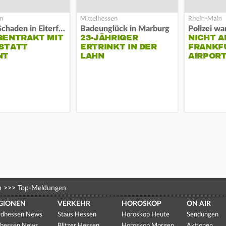
Hoher Schaden in Eiterfeld
Badeunglück in Marburg
GENTRAKT MIT
23-JÄHRIGER
NICHT A
STATT
ERTRINKT IN DER
FRANKF
NT
LAHN
AIRPORT
n
>>>
Top-Meldungen
GIONEN
VERKEHR
HOROSKOP
ON AIR
dhessen News
Staus Hessen
Horoskop Heute
Sendungen
hessen News
Blitzer Hessen
Horoskop Morgen
Aktionen