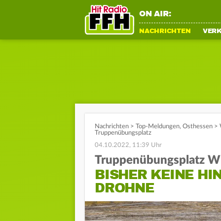
ON AIR:
NACHRICHTEN
VER
Nachrichten
>
Top-Meldungen
,
Osthessen
>
Truppenübungsplatz
04.10.2022, 11:39 Uhr
Truppenübungsplatz Wi
BISHER KEINE HI
DROHNE