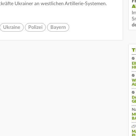
F
kräfte Ukrainer an westlichen Artillerie-Systemen.
A
I
S
d
Ukraine
Polizei
Bayern
T
E
H
W
A
D
G
Na
M
B
M
P