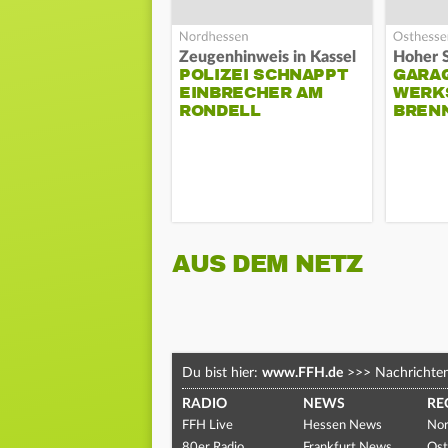
Zeugenhinweis in Kassel
POLIZEI SCHNAPPT
GARA
EINBRECHER AM
WERK
RONDELL
BREN
AUS DEM NETZ
Du bist hier:
www.FFH.de
>>>
Nachrichte
RADIO
NEWS
RE
FFH Live
Hessen News
Nor
80er Radio
Frankfurt News
Ost