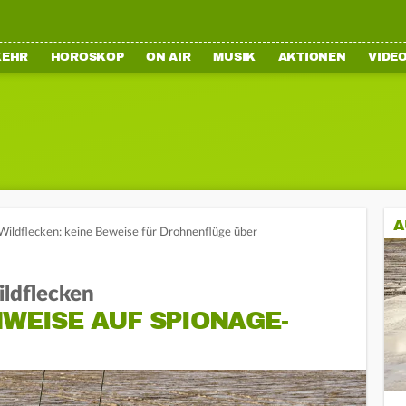
KEHR
HOROSKOP
ON AIR
MUSIK
AKTIONEN
VIDE
A
Wildflecken: keine Beweise für Drohnenflüge über
ldflecken
NWEISE AUF SPIONAGE-