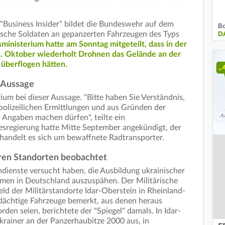
usiness Insider" bildet die Bundeswehr auf dem
Bo
ische Soldaten an gepanzerten Fahrzeugen des Typs
D
inisterium hatte am Sonntag mitgeteilt, dass in der
. Oktober wiederholt Drohnen das Gelände an der
überflogen hätten.
i Aussage
um bei dieser Aussage. "Bitte haben Sie Verständnis,
polizeilichen Ermittlungen und aus Gründen der
n Angaben machen dürfen", teilte ein
esregierung hatte Mitte September angekündigt, der
 handelt es sich um bewaffnete Radtransporter.
ren Standorten beobachtet
dienste versucht haben, die Ausbildung ukrainischer
men in Deutschland auszuspähen. Der Militärische
d der Militärstandorte Idar-Oberstein in Rheinland-
dächtige Fahrzeuge bemerkt, aus denen heraus
en seien, berichtete der "Spiegel" damals. In Idar-
rainer an der Panzerhaubitze 2000 aus, in