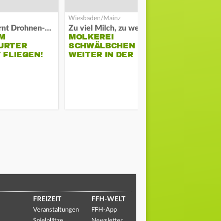
Polizei warnt Drohnen-Besitzer
Zu viel Milch, zu wenig Abnehme
M
MOLKEREI
DARMSTAD
URTER
SCHWÄLBCHEN
ERKÄMPFT
 FLIEGEN!
WEITER IN DER
GEGEN KI
KRISE
FREIZEIT
FFH-WELT
Veranstaltungen
FFH-App
Spielplätze
Newsletter