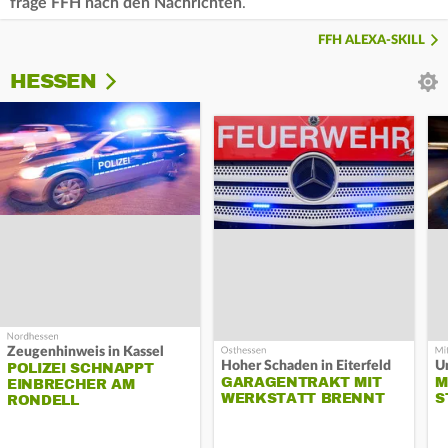
frage FFH nach den Nachrichten
.
FFH ALEXA-SKILL
HESSEN
Zeugenhinweis in Kassel
Hoher Schaden in Eiterfeld
Un
POLIZEI SCHNAPPT
GARAGENTRAKT MIT
M
EINBRECHER AM
WERKSTATT BRENNT
S
RONDELL