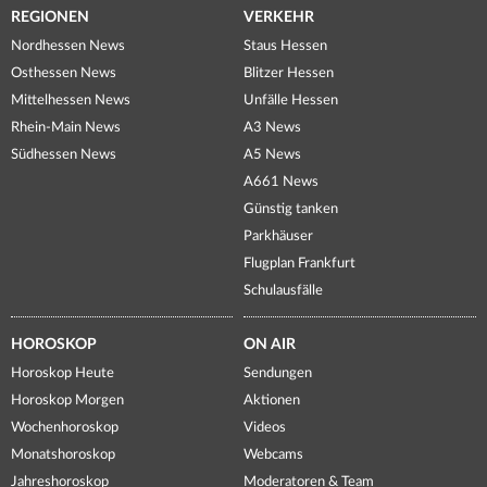
REGIONEN
VERKEHR
Nordhessen News
Staus Hessen
Osthessen News
Blitzer Hessen
Mittelhessen News
Unfälle Hessen
Rhein-Main News
A3 News
Südhessen News
A5 News
A661 News
Günstig tanken
Parkhäuser
Flugplan Frankfurt
Schulausfälle
HOROSKOP
ON AIR
Horoskop Heute
Sendungen
Horoskop Morgen
Aktionen
Wochenhoroskop
Videos
Monatshoroskop
Webcams
Jahreshoroskop
Moderatoren & Team