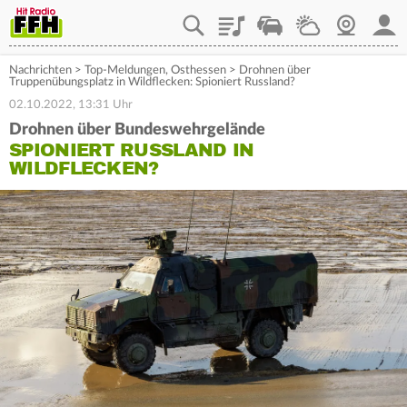
Playlist
Staupilot
Wetter
Webcam
Mein
Nachrichten
>
Top-Meldungen
,
Osthessen
>
Drohnen über
Truppenübungsplatz in Wildflecken: Spioniert Russland?
02.10.2022, 13:31 Uhr
Drohnen über Bundeswehrgelände
SPIONIERT RUSSLAND IN
WILDFLECKEN?