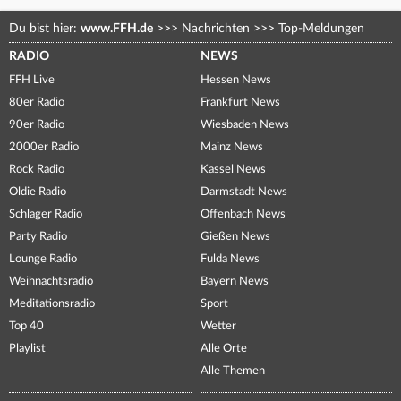
Du bist hier:
www.FFH.de
>>>
Nachrichten
>>>
Top-Meldungen
RADIO
NEWS
FFH Live
Hessen News
80er Radio
Frankfurt News
90er Radio
Wiesbaden News
2000er Radio
Mainz News
Rock Radio
Kassel News
Oldie Radio
Darmstadt News
Schlager Radio
Offenbach News
Party Radio
Gießen News
Lounge Radio
Fulda News
Weihnachtsradio
Bayern News
Meditationsradio
Sport
Top 40
Wetter
Playlist
Alle Orte
Alle Themen