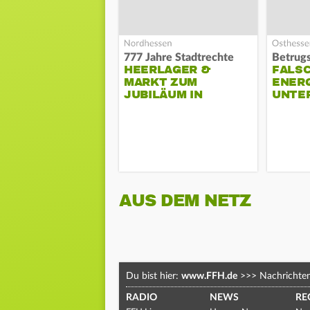
777 Jahre Stadtrechte
Betrugs
HEERLAGER &
FALS
MARKT ZUM
ENERG
JUBILÄUM IN
UNTE
TREYSA
AUS DEM NETZ
Du bist hier:
www.FFH.de
>>>
Nachrichte
RADIO
NEWS
RE