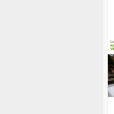
La
K
V