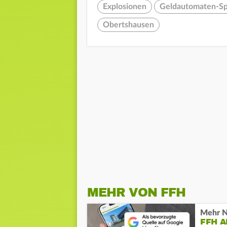
Explosionen
Geldautomaten-S
Obertshausen
MEHR VON FFH
Mehr N
FFH 