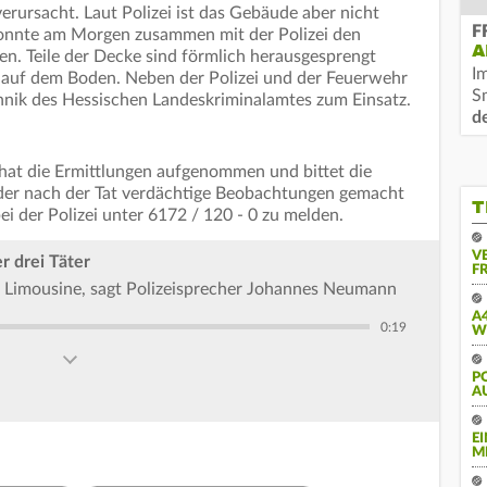
erursacht. Laut Polizei ist das Gebäude aber nicht
F
konnte am Morgen zusammen mit der Polizei den
A
en. Teile der Decke sind förmlich herausgesprengt
I
 auf dem Boden. Neben der Polizei und der Feuerwehr
S
nik des Hessischen Landeskriminalamtes zum Einsatz.
d
hat die Ermittlungen aufgenommen und bittet die
der nach der Tat verdächtige Beobachtungen gemacht
T
ei der Polizei unter 6172 / 120 - 0 zu melden.
V
r drei Täter
FR
en Limousine, sagt Polizeisprecher Johannes Neumann
A
0:19
W
PO
U
E
M