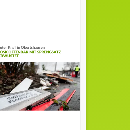
uter Knall in Obertshausen
IOSK OFFENBAR MIT SPRENGSATZ
ERWÜSTET