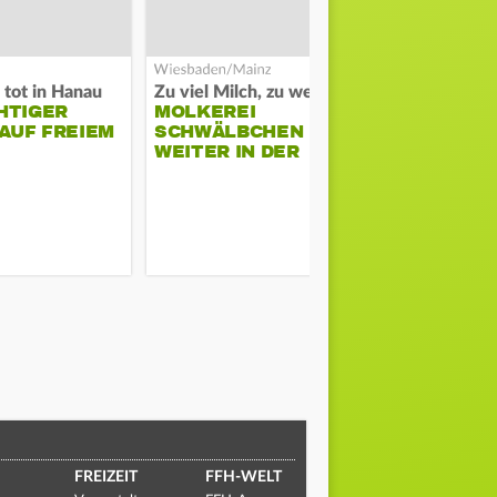
 tot in Hanau
Zu viel Milch, zu wenig Abnehme
Streit auf St
HTIGER
MOLKEREI
POLIZEI SC
AUF FREIEM
SCHWÄLBCHEN
EINHEIM A
WEITER IN DER
ANN
KRISE
FREIZEIT
FFH-WELT