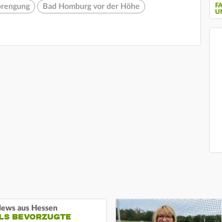
prengung
Bad Homburg vor der Höhe
F
U
ews aus Hessen
ALS BEVORZUGTE