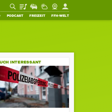
Playlist
Staupilot
Wetter
Webcam
Mein FFH
O
PODCAST
FREIZEIT
FFH-WELT
UCH INTERESSANT