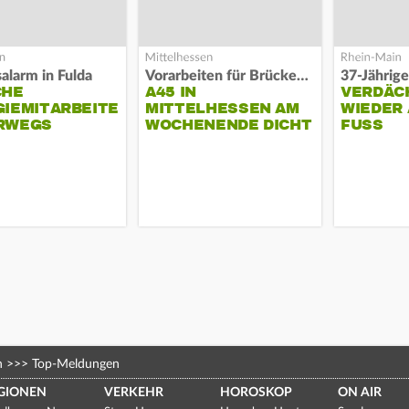
alarm in Fulda
Vorarbeiten für Brücken-Neubau
37-Jährige
CHE
A45 IN
VERDÄC
IEMITARBEITER
MITTELHESSEN AM
WIEDER 
RWEGS
WOCHENENDE DICHT
FUSS
n
>>>
Top-Meldungen
GIONEN
VERKEHR
HOROSKOP
ON AIR