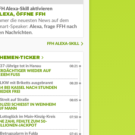
FH Alexa-Skill aktivieren
LEXA, ÖFFNE FFH
mmer die neuesten News auf dem
mart-Speaker:
Alexa, frage FFH nach
en Nachrichten
.
FFH ALEXA-SKILL
HEMEN-TICKER
37-Jährige tot in Hanau
08:21
ERDÄCHTIGER WIEDER AUF
EIEM FUSS
LKW mit Briketts ausgebrannt
08:20
44 BEI KASSEL NACH STUNDEN
IEDER FREI
Streit auf Straße
08:05
LIZEI SCHIESST IN WEINHEIM A
F MANN
Lottoglück im Main-Kinzig-Kreis
07:50
INE ZAHL FEHLTE ZUM 50-
ILLIONEN-JACKPOT
Betrugsalarm in Fulda
07:41