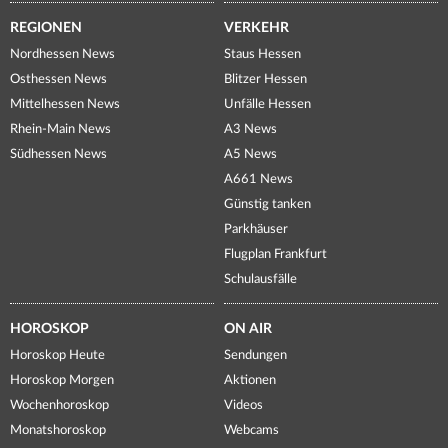
REGIONEN
VERKEHR
Nordhessen News
Staus Hessen
Osthessen News
Blitzer Hessen
Mittelhessen News
Unfälle Hessen
Rhein-Main News
A3 News
Südhessen News
A5 News
A661 News
Günstig tanken
Parkhäuser
Flugplan Frankfurt
Schulausfälle
HOROSKOP
ON AIR
Horoskop Heute
Sendungen
Horoskop Morgen
Aktionen
Wochenhoroskop
Videos
Monatshoroskop
Webcams