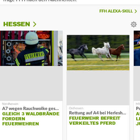
FFH ALEXA-SKILL
HESSEN
A7 wegen Rauchwolke gesperrt
P
Rettung auf A4 bei Herleshausen
GLEICH 3 WALDBRÄNDE
A
FEUERWEHR BEFREIT
FORDERN
L
VERKEILTES PFERD
FEUERWEHREN
J