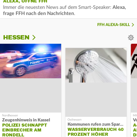
ALEXA, ÖFFNE FFH
Immer die neuesten News auf dem Smart-Speaker:
Alexa,
frage FFH nach den Nachrichten
.
FFH ALEXA-SKILL
HESSEN
Zeugenhinweis in Kassel
Kommunen rufen zum Sparen auf
POLIZEI SCHNAPPT
A
WASSERVERBRAUCH 40
EINBRECHER AM
A
PROZENT HÖHER
RONDELL
D