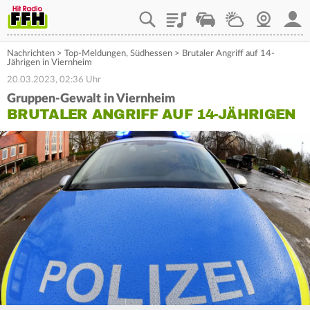
Playlist
Staupilot
Wetter
Webcam
Mein
Nachrichten
>
Top-Meldungen
,
Südhessen
>
Brutaler Angriff auf 14-
Jährigen in Viernheim
20.03.2023, 02:36 Uhr
Gruppen-Gewalt in Viernheim
BRUTALER ANGRIFF AUF 14-JÄHRIGEN