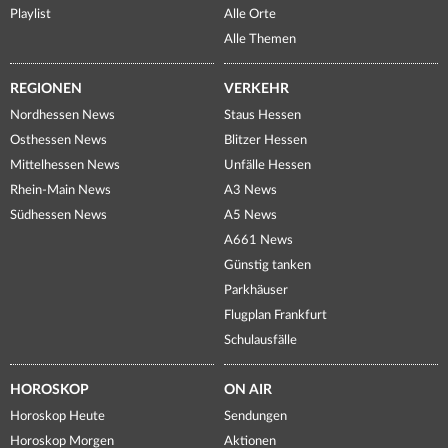
Playlist
Alle Orte
Alle Themen
REGIONEN
VERKEHR
Nordhessen News
Staus Hessen
Osthessen News
Blitzer Hessen
Mittelhessen News
Unfälle Hessen
Rhein-Main News
A3 News
Südhessen News
A5 News
A661 News
Günstig tanken
Parkhäuser
Flugplan Frankfurt
Schulausfälle
HOROSKOP
ON AIR
Horoskop Heute
Sendungen
Horoskop Morgen
Aktionen