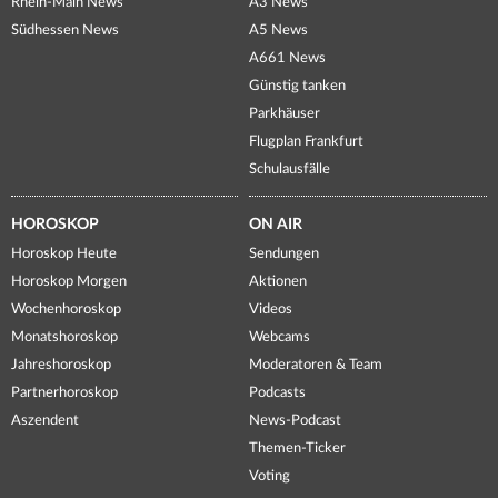
Rhein-Main News
A3 News
Südhessen News
A5 News
A661 News
Günstig tanken
Parkhäuser
Flugplan Frankfurt
Schulausfälle
HOROSKOP
ON AIR
Horoskop Heute
Sendungen
Horoskop Morgen
Aktionen
Wochenhoroskop
Videos
Monatshoroskop
Webcams
Jahreshoroskop
Moderatoren & Team
Partnerhoroskop
Podcasts
Aszendent
News-Podcast
Themen-Ticker
Voting