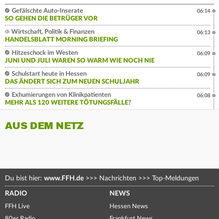
Gefälschte Auto-Inserate
06:14
SO GEHEN DIE BETRÜGER VOR
Wirtschaft, Politik & Finanzen
06:13
HANDELSBLATT MORNING BRIEFING
Hitzeschock im Westen
06:09
JUNI UND JULI WAREN SO WARM WIE NOCH NIE
Schulstart heute in Hessen
06:09
DAS ÄNDERT SICH ZUM NEUEN SCHULJAHR
Exhumierungen von Klinikpatienten
06:08
MEHR ALS 120 WEITERE TÖTUNGSFÄLLE?
AUS DEM NETZ
Du bist hier:
www.FFH.de
>>>
Nachrichten
>>>
Top-Meldungen
RADIO
NEWS
FFH Live
Hessen News
80er Radio
Frankfurt News