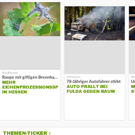
Raupe mit giftigen Brennhaaren
78-Jähriger Autofahrer stirbt
Un
MEHR
AUTO PRALLT BEI
M
EICHENPROZESSIONSSPINNER
FULDA GEGEN BAUM
S
IN HESSEN
THEMEN-TICKER