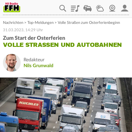
Playlist
Staupilot
Wetter
Webcam
Mein
Nachrichten
>
Top-Meldungen
>
Volle Straßen zum Osterferienbeginn
31.03.2023, 14:29 Uhr
Zum Start der Osterferien
VOLLE STRASSEN UND AUTOBAHNEN
Redakteur
Nils Grunwald