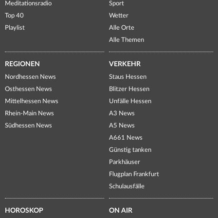
Meditationsradio
Sport
Top 40
Wetter
Playlist
Alle Orte
Alle Themen
REGIONEN
VERKEHR
Nordhessen News
Staus Hessen
Osthessen News
Blitzer Hessen
Mittelhessen News
Unfälle Hessen
Rhein-Main News
A3 News
Südhessen News
A5 News
A661 News
Günstig tanken
Parkhäuser
Flugplan Frankfurt
Schulausfälle
HOROSKOP
ON AIR