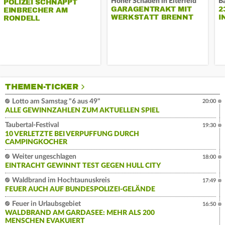
Hoher Schaden in Eiterfeld
B
POLIZEI SCHNAPPT
GARAGENTRAKT MIT
2
EINBRECHER AM
WERKSTATT BRENNT
I
RONDELL
THEMEN-TICKER
Lotto am Samstag "6 aus 49"
20:00
ALLE GEWINNZAHLEN ZUM AKTUELLEN SPIEL
Taubertal-Festival
19:30
10 VERLETZTE BEI VERPUFFUNG DURCH
CAMPINGKOCHER
Weiter ungeschlagen
18:00
EINTRACHT GEWINNT TEST GEGEN HULL CITY
Waldbrand im Hochtaunuskreis
17:49
FEUER AUCH AUF BUNDESPOLIZEI-GELÄNDE
Feuer in Urlaubsgebiet
16:50
WALDBRAND AM GARDASEE: MEHR ALS 200
MENSCHEN EVAKUIERT