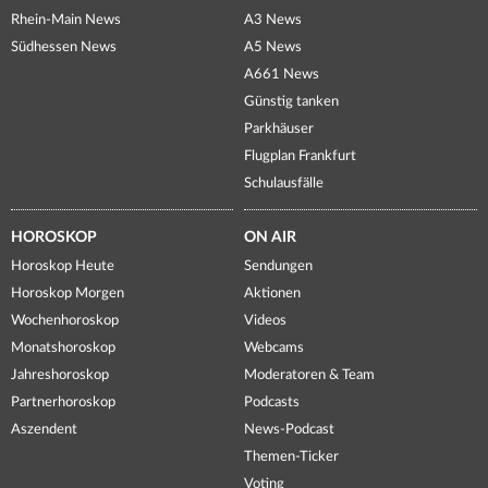
Rhein-Main News
A3 News
Südhessen News
A5 News
A661 News
Günstig tanken
Parkhäuser
Flugplan Frankfurt
Schulausfälle
HOROSKOP
ON AIR
Horoskop Heute
Sendungen
Horoskop Morgen
Aktionen
Wochenhoroskop
Videos
Monatshoroskop
Webcams
Jahreshoroskop
Moderatoren & Team
Partnerhoroskop
Podcasts
Aszendent
News-Podcast
Themen-Ticker
Voting