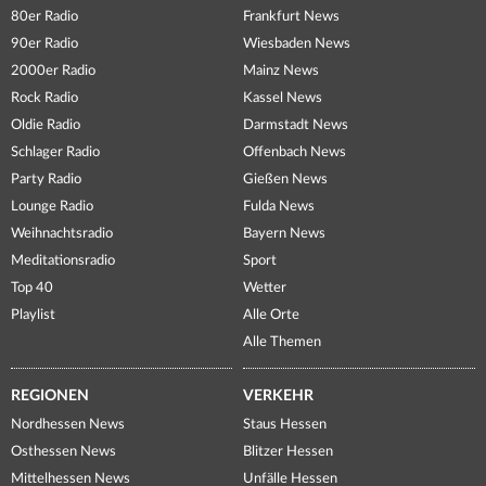
80er Radio
Frankfurt News
90er Radio
Wiesbaden News
2000er Radio
Mainz News
Rock Radio
Kassel News
Oldie Radio
Darmstadt News
Schlager Radio
Offenbach News
Party Radio
Gießen News
Lounge Radio
Fulda News
Weihnachtsradio
Bayern News
Meditationsradio
Sport
Top 40
Wetter
Playlist
Alle Orte
Alle Themen
REGIONEN
VERKEHR
Nordhessen News
Staus Hessen
Osthessen News
Blitzer Hessen
Mittelhessen News
Unfälle Hessen