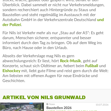
stockt, kracht, gebaut oder gesperrt wird, behält er den
Überblick. Dabei sammelt er nicht nur Verkehrsmeldungen,
sondern recherchiert auch Hintergründe zu Staus und
Baustellen und steht regelmäßig im Austausch mit der
Autobahn GmbH in der Verkehrszentrale Deutschland
und
der Polizei
.
Für Nils ist Verkehr mehr als nur „Stau auf der A5“: Es geht
darum, Menschen sicherer, entspannter und besser
informiert durch den Tag zu bringen. Ob auf dem Weg ins
Büro, nach Hause oder in den Urlaub.
Abseits der Verkehrslage mag Nils es gern
abwechslungsreich: Er liest, hört
Rock-Musik
, geht auf
Konzerte, schaut sich Oldtimer an, fiebert beim
Fußball
und
Eishockey
mit, liebt gute Filme und reist gern durch die Welt:
Am liebsten mit offenen Augen für neue Eindrücke und
Geschichten.
ARTIKEL VON NILS GRUNWALD
10.07.2026
Baustellen 2026