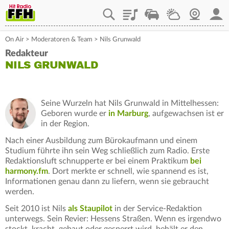
Playlist
Staupilot
Wetter
Webcam
Mein
On Air
>
Moderatoren & Team
>
Nils Grunwald
Redakteur
NILS GRUNWALD
Seine Wurzeln hat Nils Grunwald in Mittelhessen:
Geboren wurde er
in Marburg
, aufgewachsen ist er
in der Region.
Nach einer Ausbildung zum Bürokaufmann und einem
Studium führte ihn sein Weg schließlich zum Radio. Erste
Redaktionsluft schnupperte er bei einem Praktikum
bei
harmony.fm
. Dort merkte er schnell, wie spannend es ist,
Informationen genau dann zu liefern, wenn sie gebraucht
werden.
Seit 2010 ist Nils
als Staupilot
in der Service-Redaktion
unterwegs. Sein Revier: Hessens Straßen. Wenn es irgendwo