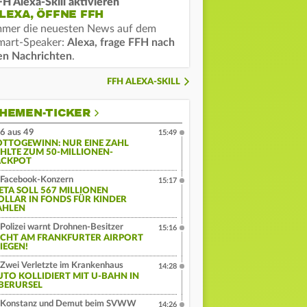
FH Alexa-Skill aktivieren
LEXA, ÖFFNE FFH
mmer die neuesten News auf dem
mart-Speaker:
Alexa, frage FFH nach
en Nachrichten
.
FFH ALEXA-SKILL
HEMEN-TICKER
6 aus 49
15:49
OTTOGEWINN: NUR EINE ZAHL
EHLTE ZUM 50-MILLIONEN-
ACKPOT
Facebook-Konzern
15:17
ETA SOLL 567 MILLIONEN
OLLAR IN FONDS FÜR KINDER
AHLEN
Polizei warnt Drohnen-Besitzer
15:16
ICHT AM FRANKFURTER AIRPORT
IEGEN!
Zwei Verletzte im Krankenhaus
14:28
UTO KOLLIDIERT MIT U-BAHN IN
BERURSEL
Konstanz und Demut beim SVWW
14:26