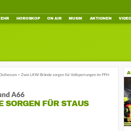
KEHR
HOROSKOP
ON AIR
MUSIK
AKTIONEN
VIDE
A
Osthessen
>
Zwei LKW-Brände sorgen für Vollsperrungen im FFH-
 und A66
E SORGEN FÜR STAUS