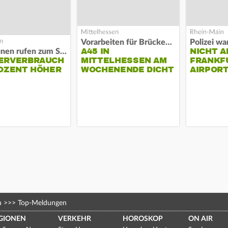
Vorarbeiten für Brücken-Neubau
A45 IN
NICHT A
Kommunen rufen zum Sparen auf
ERVERBRAUCH
MITTELHESSEN AM
FRANKF
OZENT HÖHER
WOCHENENDE DICHT
AIRPORT
n
>>>
Top-Meldungen
GIONEN
VERKEHR
HOROSKOP
ON AIR