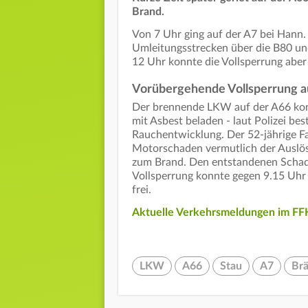
Brand.
Von 7 Uhr ging auf der A7 bei Hann.
Umleitungsstrecken über die B80 un
12 Uhr konnte die Vollsperrung abe
Vorübergehende Vollsperrung au
Der brennende LKW auf der A66 kon
mit Asbest beladen - laut Polizei be
Rauchentwicklung. Der 52-jährige Fah
Motorschaden vermutlich der Auslöse
zum Brand. Den entstandenen Schaden
Vollsperrung konnte gegen 9.15 Uhr 
frei.
Aktuelle Verkehrsmeldungen im FFH
LKW
A66
Stau
A7
Br