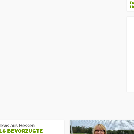
DA
LI
ews aus Hessen
ALS BEVORZUGTE