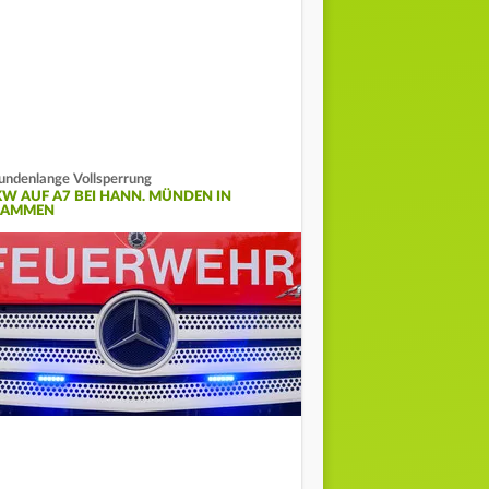
undenlange Vollsperrung
KW AUF A7 BEI HANN. MÜNDEN IN
LAMMEN