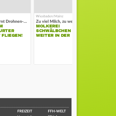
Polizei warnt Drohnen-Besitzer
Zu viel Milch, zu wenig Abnehme
M
MOLKEREI
STADTRAT
URTER
SCHWÄLBCHEN
WIEDER F
 FLIEGEN!
WEITER IN DER
SCHLAGZE
KRISE
FREIZEIT
FFH-WELT