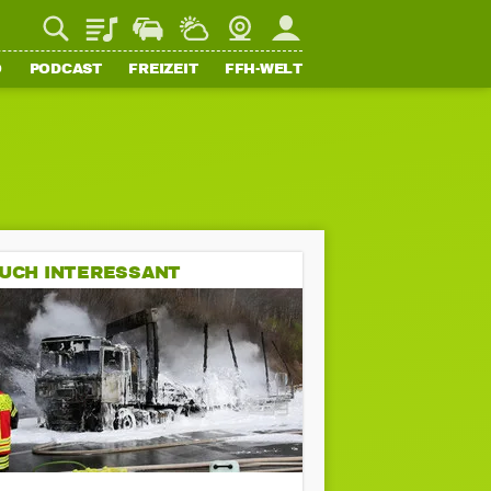
Playlist
Staupilot
Wetter
Webcam
Mein FFH
O
PODCAST
FREIZEIT
FFH-WELT
UCH INTERESSANT