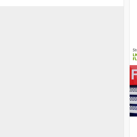
St
L
F