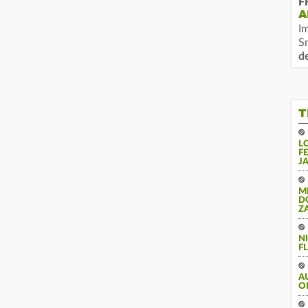
F
A
I
S
d
T
L
F
J
M
D
Z
N
FL
A
O