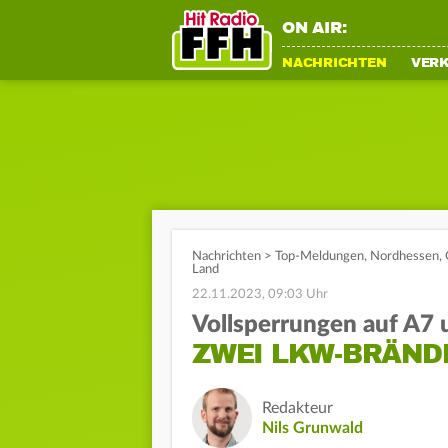
ON AIR:
NACHRICHTEN
VER
Nachrichten
>
Top-Meldungen
,
Nordhessen
,
Land
22.11.2023, 09:03 Uhr
Vollsperrungen auf A7
ZWEI LKW-BRÄND
Redakteur
Nils Grunwald