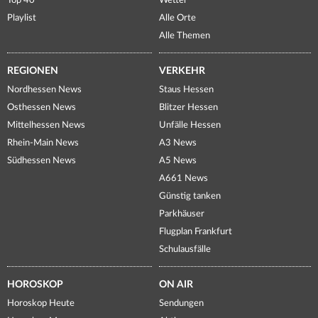
Top 40
Wetter
Playlist
Alle Orte
Alle Themen
REGIONEN
VERKEHR
Nordhessen News
Staus Hessen
Osthessen News
Blitzer Hessen
Mittelhessen News
Unfälle Hessen
Rhein-Main News
A3 News
Südhessen News
A5 News
A661 News
Günstig tanken
Parkhäuser
Flugplan Frankfurt
Schulausfälle
HOROSKOP
ON AIR
Horoskop Heute
Sendungen