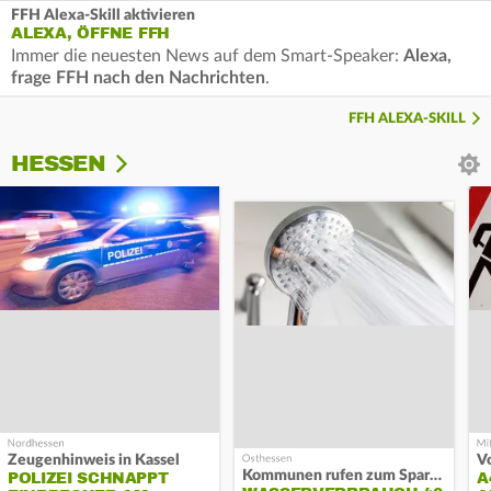
FFH Alexa-Skill aktivieren
ALEXA, ÖFFNE FFH
Immer die neuesten News auf dem Smart-Speaker:
Alexa,
frage FFH nach den Nachrichten
.
FFH ALEXA-SKILL
HESSEN
Zeugenhinweis in Kassel
Kommunen rufen zum Sparen auf
POLIZEI SCHNAPPT
A