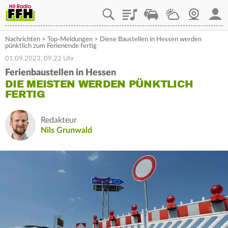
Playlist
Staupilot
Wetter
Webcam
Mein
Nachrichten
>
Top-Meldungen
>
Diese Baustellen in Hessen werden
pünktlich zum Ferienende fertig
01.09.2023, 09:22 Uhr
Ferienbaustellen in Hessen
DIE MEISTEN WERDEN PÜNKTLICH
FERTIG
Redakteur
Nils Grunwald