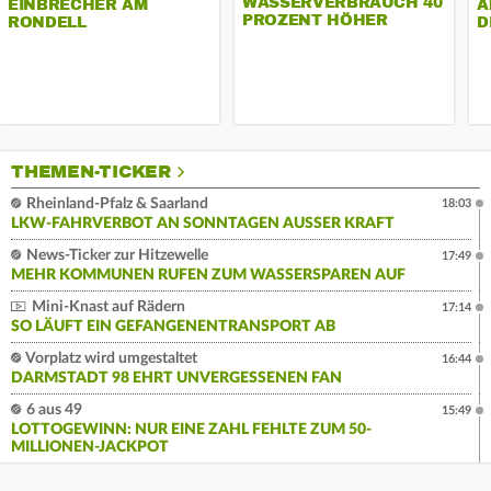
WASSERVERBRAUCH 40
EINBRECHER AM
A
PROZENT HÖHER
RONDELL
D
THEMEN-TICKER
Rheinland-Pfalz & Saarland
18:03
LKW-FAHRVERBOT AN SONNTAGEN AUSSER KRAFT
News-Ticker zur Hitzewelle
17:49
MEHR KOMMUNEN RUFEN ZUM WASSERSPAREN AUF
Mini-Knast auf Rädern
17:14
SO LÄUFT EIN GEFANGENENTRANSPORT AB
Vorplatz wird umgestaltet
16:44
DARMSTADT 98 EHRT UNVERGESSENEN FAN
6 aus 49
15:49
LOTTOGEWINN: NUR EINE ZAHL FEHLTE ZUM 50-
MILLIONEN-JACKPOT