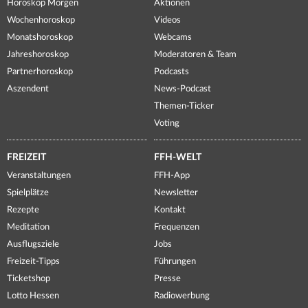
Horoskop Morgen
Aktionen
Wochenhoroskop
Videos
Monatshoroskop
Webcams
Jahreshoroskop
Moderatoren & Team
Partnerhoroskop
Podcasts
Aszendent
News-Podcast
Themen-Ticker
Voting
FREIZEIT
FFH-WELT
Veranstaltungen
FFH-App
Spielplätze
Newsletter
Rezepte
Kontakt
Meditation
Frequenzen
Ausflugsziele
Jobs
Freizeit-Tipps
Führungen
Ticketshop
Presse
Lotto Hessen
Radiowerbung