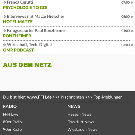
Franca Cerutti
07:00
PSYCHOLOGIE TO GO!
Interviews mit Matze Hielscher
06:00
HOTEL MATZE
Kriegsreporter Paul Ronzheimer
04:00
RONZHEIMER
Wirtschaft, Tech, Digital
03:00
OMR PODCAST
AUS DEM NETZ
Du bist hier:
www.FFH.de
>>>
Nachrichten
>>>
Top-Meldungen
RADIO
NEWS
FFH Live
Hessen News
80er Radio
Frankfurt News
90er Radio
Wiesbaden News