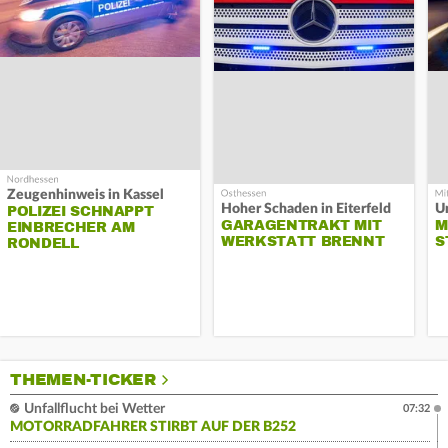
Zeugenhinweis in Kassel
Hoher Schaden in Eiterfeld
Un
POLIZEI SCHNAPPT
GARAGENTRAKT MIT
M
EINBRECHER AM
WERKSTATT BRENNT
S
RONDELL
THEMEN-TICKER
Unfallflucht bei Wetter
07:32
MOTORRADFAHRER STIRBT AUF DER B252