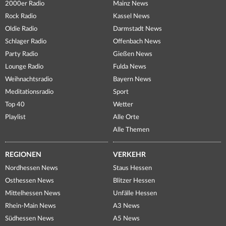
2000er Radio
Mainz News
Rock Radio
Kassel News
Oldie Radio
Darmstadt News
Schlager Radio
Offenbach News
Party Radio
Gießen News
Lounge Radio
Fulda News
Weihnachtsradio
Bayern News
Meditationsradio
Sport
Top 40
Wetter
Playlist
Alle Orte
Alle Themen
REGIONEN
VERKEHR
Nordhessen News
Staus Hessen
Osthessen News
Blitzer Hessen
Mittelhessen News
Unfälle Hessen
Rhein-Main News
A3 News
Südhessen News
A5 News