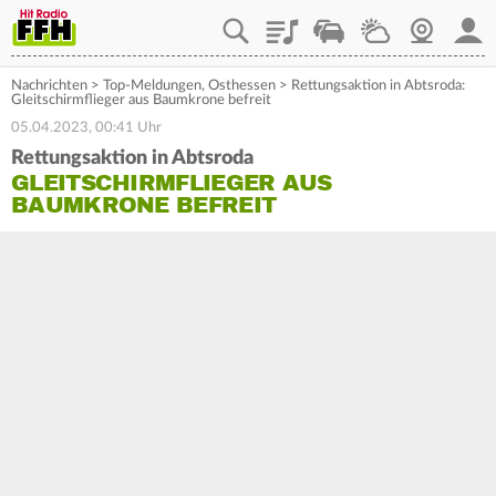
Playlist
Staupilot
Wetter
Webcam
Mein
Nachrichten
>
Top-Meldungen
,
Osthessen
>
Rettungsaktion in Abtsroda:
Gleitschirmflieger aus Baumkrone befreit
05.04.2023, 00:41 Uhr
Rettungsaktion in Abtsroda
GLEITSCHIRMFLIEGER AUS
BAUMKRONE BEFREIT