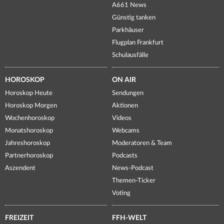
A661 News
Günstig tanken
Parkhäuser
Flugplan Frankfurt
Schulausfälle
HOROSKOP
ON AIR
Horoskop Heute
Sendungen
Horoskop Morgen
Aktionen
Wochenhoroskop
Videos
Monatshoroskop
Webcams
Jahreshoroskop
Moderatoren & Team
Partnerhoroskop
Podcasts
Aszendent
News-Podcast
Themen-Ticker
Voting
FREIZEIT
FFH-WELT