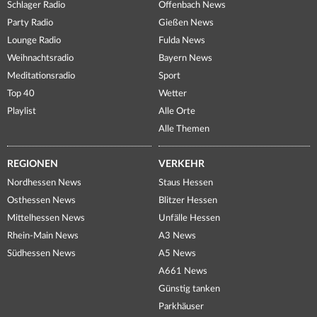
Schlager Radio
Offenbach News
Party Radio
Gießen News
Lounge Radio
Fulda News
Weihnachtsradio
Bayern News
Meditationsradio
Sport
Top 40
Wetter
Playlist
Alle Orte
Alle Themen
REGIONEN
VERKEHR
Nordhessen News
Staus Hessen
Osthessen News
Blitzer Hessen
Mittelhessen News
Unfälle Hessen
Rhein-Main News
A3 News
Südhessen News
A5 News
A661 News
Günstig tanken
Parkhäuser