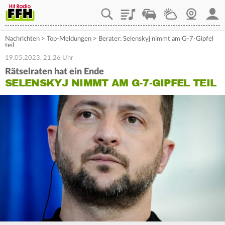
Playlist
Staupilot
Wetter
Webcam
Mein
Nachrichten
>
Top-Meldungen
>
Berater: Selenskyj nimmt am G-7-Gipfel
teil
19.05.2023, 21:26 Uhr
Rätselraten hat ein Ende
SELENSKYJ NIMMT AM G-7-GIPFEL TEIL