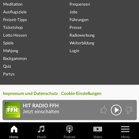
Meditation
Frequenzen
Ausflugsziele
Jobs
Freizeit-Tipps
Führungen
Ticketshop
Presse
Lotto Hessen
Radiowerbung
Spiele
Weiterbildung
Mahjong
Login
Backgammon
Quiz
Partys
Impressum und Datenschutz
Cookie-Einstellungen
HIT RADIO FFH
Jetzt einschalten
Home
Musik
Podcast
Video
Menü