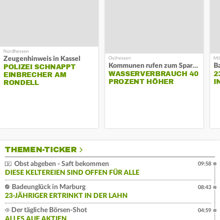
Zeugenhinweis in Kassel
Kommunen rufen zum Sparen auf
B
POLIZEI SCHNAPPT
WASSERVERBRAUCH 40
2
EINBRECHER AM
PROZENT HÖHER
I
RONDELL
THEMEN-TICKER
Obst abgeben - Saft bekommen
09:58
DIESE KELTEREIEN SIND OFFEN FÜR ALLE
Badeunglück in Marburg
08:43
23-JÄHRIGER ERTRINKT IN DER LAHN
Der tägliche Börsen-Shot
04:59
ALLES AUF AKTIEN