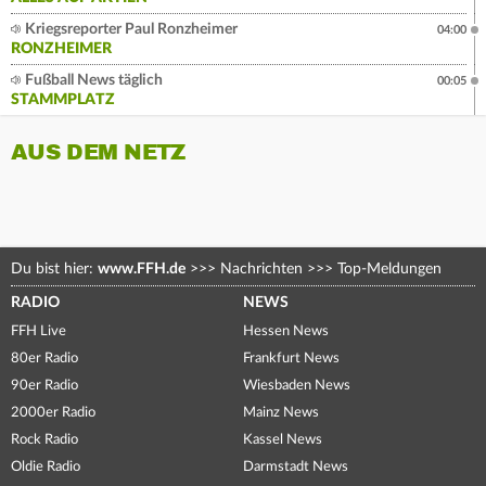
Kriegsreporter Paul Ronzheimer
04:00
RONZHEIMER
Fußball News täglich
00:05
STAMMPLATZ
AUS DEM NETZ
Du bist hier:
www.FFH.de
>>>
Nachrichten
>>>
Top-Meldungen
RADIO
NEWS
FFH Live
Hessen News
80er Radio
Frankfurt News
90er Radio
Wiesbaden News
2000er Radio
Mainz News
Rock Radio
Kassel News
Oldie Radio
Darmstadt News