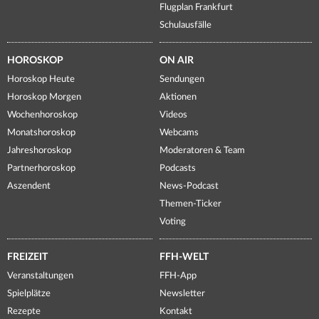
Flugplan Frankfurt
Schulausfälle
HOROSKOP
ON AIR
Horoskop Heute
Sendungen
Horoskop Morgen
Aktionen
Wochenhoroskop
Videos
Monatshoroskop
Webcams
Jahreshoroskop
Moderatoren & Team
Partnerhoroskop
Podcasts
Aszendent
News-Podcast
Themen-Ticker
Voting
FREIZEIT
FFH-WELT
Veranstaltungen
FFH-App
Spielplätze
Newsletter
Rezepte
Kontakt