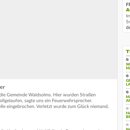
F
A
I
S
d
T
W
M
G
A
er
 die Gemeinde Waldsolms. Hier wurden Straßen
M
vollgelaufen, sagte uns ein Feuerwehrsprecher.
A
elle eingebrochen. Verletzt wurde zum Glück niemand,
H
B
N