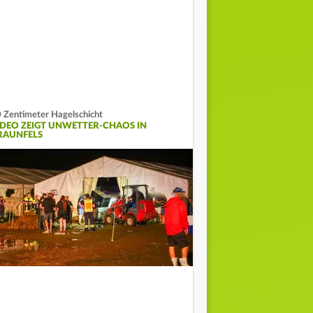
 Zentimeter Hagelschicht
IDEO ZEIGT UNWETTER-CHAOS IN
RAUNFELS