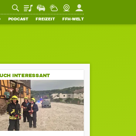
Playlist
Staupilot
Wetter
Webcam
Mein FFH
O
PODCAST
FREIZEIT
FFH-WELT
UCH INTERESSANT