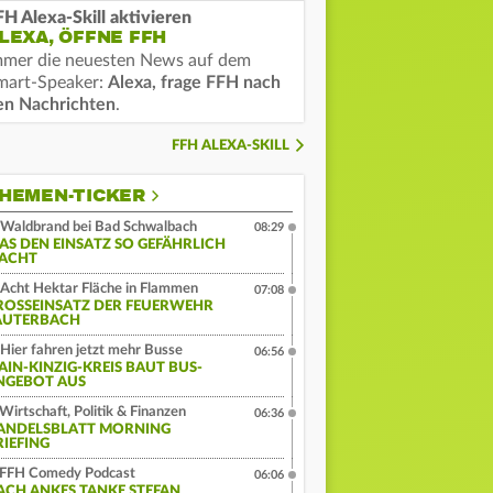
FH Alexa-Skill aktivieren
LEXA, ÖFFNE FFH
mmer die neuesten News auf dem
mart-Speaker:
Alexa, frage FFH nach
en Nachrichten
.
FFH ALEXA-SKILL
HEMEN-TICKER
Waldbrand bei Bad Schwalbach
08:29
AS DEN EINSATZ SO GEFÄHRLICH
ACHT
Acht Hektar Fläche in Flammen
07:08
ROSSEINSATZ DER FEUERWEHR L
UTERBACH
Hier fahren jetzt mehr Busse
06:56
AIN-KINZIG-KREIS BAUT BUS-
NGEBOT AUS
Wirtschaft, Politik & Finanzen
06:36
ANDELSBLATT MORNING
RIEFING
FFH Comedy Podcast
06:06
ACH ANKES TANKE STEFAN