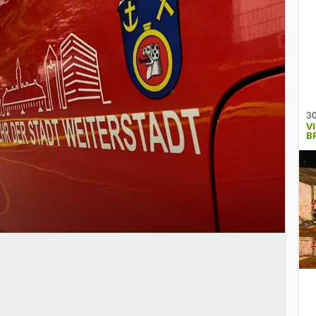
30
V
B