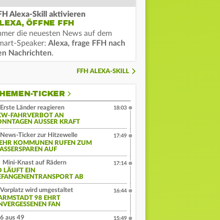
FH Alexa-Skill aktivieren
LEXA, ÖFFNE FFH
mmer die neuesten News auf dem
mart-Speaker:
Alexa, frage FFH nach
en Nachrichten
.
FFH ALEXA-SKILL
HEMEN-TICKER
Erste Länder reagieren
18:03
KW-FAHRVERBOT AN
ONNTAGEN AUSSER KRAFT
News-Ticker zur Hitzewelle
17:49
EHR KOMMUNEN RUFEN ZUM
ASSERSPAREN AUF
Mini-Knast auf Rädern
17:14
O LÄUFT EIN
EFANGENENTRANSPORT AB
Vorplatz wird umgestaltet
16:44
ARMSTADT 98 EHRT
NVERGESSENEN FAN
6 aus 49
15:49