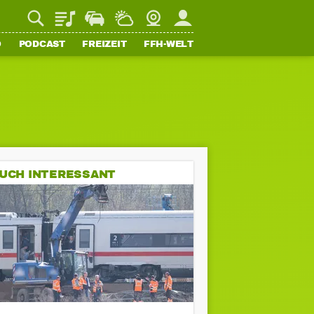
Playlist
Staupilot
Wetter
Webcam
Mein FFH
O
PODCAST
FREIZEIT
FFH-WELT
UCH INTERESSANT