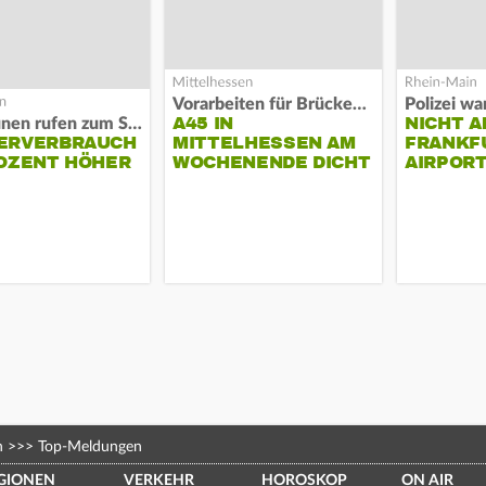
Vorarbeiten für Brücken-Neubau
A45 IN
NICHT A
Kommunen rufen zum Sparen auf
ERVERBRAUCH
MITTELHESSEN AM
FRANKF
OZENT HÖHER
WOCHENENDE DICHT
AIRPORT
n
>>>
Top-Meldungen
GIONEN
VERKEHR
HOROSKOP
ON AIR