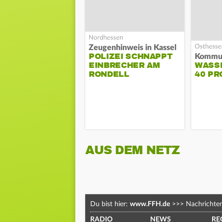
Zeugenhinweis in Kassel
POLIZEI SCHNAPPT
EINBRECHER AM
WASS
RONDELL
40 PR
AUS DEM NETZ
Du bist hier:
www.FFH.de
>>>
Nachrichte
RADIO
NEWS
RE