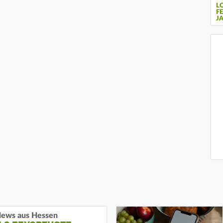
L
F
J
ews aus Hessen