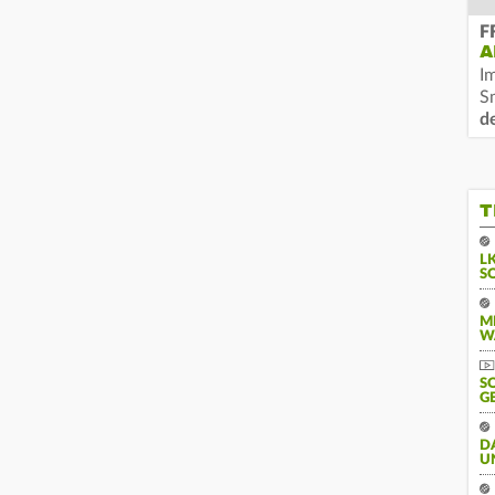
F
A
I
S
d
T
L
S
M
W
S
G
D
U