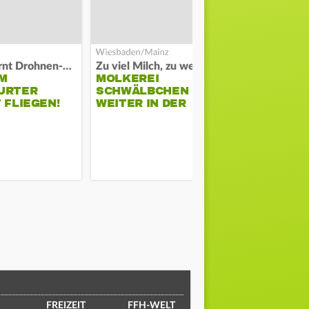
Polizei warnt Drohnen-Besitzer
Zu viel Milch, zu wenig Abnehme
M
MOLKEREI
STADTRAT
URTER
SCHWÄLBCHEN
WIEDER F
 FLIEGEN!
WEITER IN DER
SCHLAGZE
KRISE
FREIZEIT
FFH-WELT