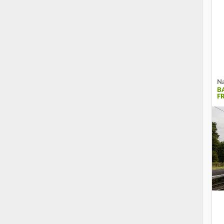
Na
B
FR