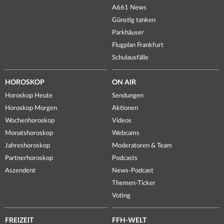
A661 News
Günstig tanken
Parkhäuser
Flugplan Frankfurt
Schulausfälle
HOROSKOP
ON AIR
Horoskop Heute
Sendungen
Horoskop Morgen
Aktionen
Wochenhoroskop
Videos
Monatshoroskop
Webcams
Jahreshoroskop
Moderatoren & Team
Partnerhoroskop
Podcasts
Aszendent
News-Podcast
Themen-Ticker
Voting
FREIZEIT
FFH-WELT