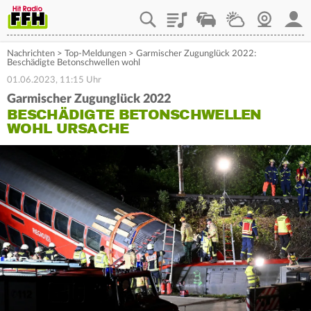
Playlist
Staupilot
Wetter
Webcam
Mein
Nachrichten
>
Top-Meldungen
>
Garmischer Zugunglück 2022:
Beschädigte Betonschwellen wohl
01.06.2023, 11:15 Uhr
Garmischer Zugunglück 2022
BESCHÄDIGTE BETONSCHWELLEN
WOHL URSACHE