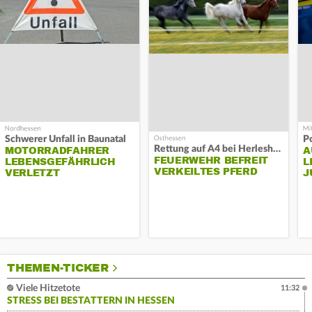
Schwerer Unfall in Baunatal
P
Rettung auf A4 bei Herleshausen
MOTORRADFAHRER
A
FEUERWEHR BEFREIT
LEBENSGEFÄHRLICH
L
VERKEILTES PFERD
VERLETZT
J
THEMEN-TICKER
Viele Hitzetote
11:32
STRESS BEI BESTATTERN IN HESSEN