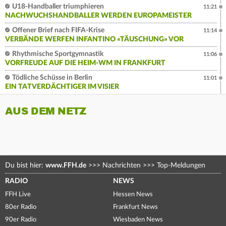
U18-Handballer triumphieren
11:21
NACHWUCHSHANDBALLER WERDEN EUROPAMEISTER
Offener Brief nach FIFA-Krise
11:14
VERBÄNDE WERFEN INFANTINO «TÄUSCHUNG» VOR
Rhythmische Sportgymnastik
11:06
VORFREUDE AUF DIE HEIM-WM IN FRANKFURT
Tödliche Schüsse in Berlin
11:01
EIN TATVERDÄCHTIGER IM VISIER
AUS DEM NETZ
Du bist hier:
www.FFH.de
>>>
Nachrichten
>>>
Top-Meldungen
RADIO
NEWS
FFH Live
Hessen News
80er Radio
Frankfurt News
90er Radio
Wiesbaden News