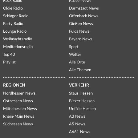
Rock Radio
Kassel News
Oldie Radio
Darmstadt News
Schlager Radio
Offenbach News
Party Radio
Gießen News
Lounge Radio
Fulda News
Weihnachtsradio
Bayern News
Meditationsradio
Sport
Top 40
Wetter
Playlist
Alle Orte
Alle Themen
REGIONEN
VERKEHR
Nordhessen News
Staus Hessen
Osthessen News
Blitzer Hessen
Mittelhessen News
Unfälle Hessen
Rhein-Main News
A3 News
Südhessen News
A5 News
A661 News