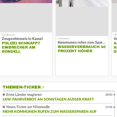
Zeugenhinweis in Kassel
Kommunen rufen zum Sparen auf
POLIZEI SCHNAPPT
A
WASSERVERBRAUCH 40
EINBRECHER AM
A
PROZENT HÖHER
RONDELL
D
THEMEN-TICKER
Erste Länder reagieren
18:03
LKW-FAHRVERBOT AN SONNTAGEN AUSSER KRAFT
News-Ticker zur Hitzewelle
17:49
MEHR KOMMUNEN RUFEN ZUM WASSERSPAREN AUF