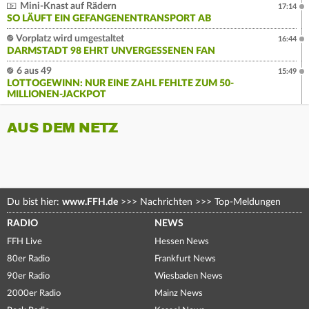
Mini-Knast auf Rädern
17:14
SO LÄUFT EIN GEFANGENENTRANSPORT AB
Vorplatz wird umgestaltet
16:44
DARMSTADT 98 EHRT UNVERGESSENEN FAN
6 aus 49
15:49
LOTTOGEWINN: NUR EINE ZAHL FEHLTE ZUM 50-
MILLIONEN-JACKPOT
AUS DEM NETZ
Du bist hier:
www.FFH.de
>>>
Nachrichten
>>>
Top-Meldungen
RADIO
NEWS
FFH Live
Hessen News
80er Radio
Frankfurt News
90er Radio
Wiesbaden News
2000er Radio
Mainz News