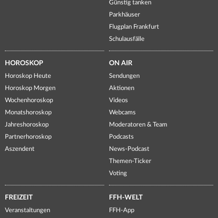
Günstig tanken
Parkhäuser
Flugplan Frankfurt
Schulausfälle
HOROSKOP
ON AIR
Horoskop Heute
Sendungen
Horoskop Morgen
Aktionen
Wochenhoroskop
Videos
Monatshoroskop
Webcams
Jahreshoroskop
Moderatoren & Team
Partnerhoroskop
Podcasts
Aszendent
News-Podcast
Themen-Ticker
Voting
FREIZEIT
FFH-WELT
Veranstaltungen
FFH-App